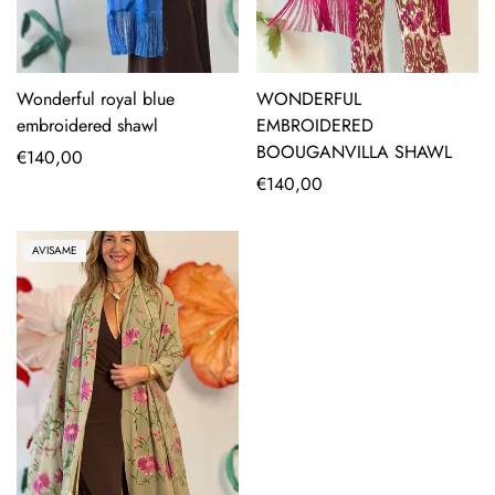
Wonderful royal blue
WONDERFUL
embroidered shawl
EMBROIDERED
BOOUGANVILLA SHAWL
Regular
€140,00
price
Regular
€140,00
price
AVISAME