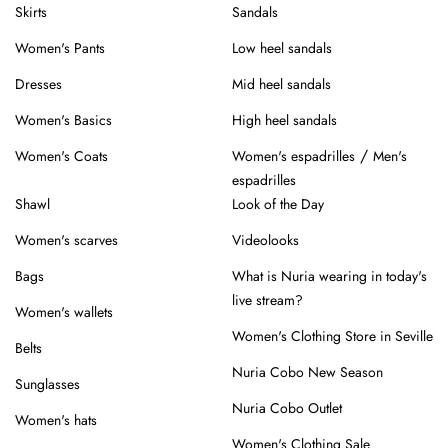
Skirts
Sandals
Para estilismos de noche
Women's Pants
Low heel sandals
Elige un chal con flecos o en tonos intensos y añadeselo a un 
Dresses
Mid heel sandals
vestido de mujer, como un vestido de seda. Combínalo con un 
Women's Basics
High heel sandals
clutch y unos 
pendientes de mujer 
llamativos para un conjunto 
con carácter.
/
Women's Coats
Women's espadrilles
Men's
espadrilles
Para el día a día
Shawl
Look of the Day
Un chal, capa o foulard, puede sustituir la 
chaqueta de mujer
 o 
Women's scarves
Videolooks
dar el toque final a un look con blusa y pantalón. Ideal para 
Bags
What is Nuria wearing in today's
entretiempo o para completar estilismos con una nota de estilo.
live stream?
Women's wallets
Cómo llevar un chal de mujer 
Women's Clothing Store in Seville
Belts
Nuria Cobo New Season
con estilo
Sunglasses
Nuria Cobo Outlet
Sobre los hombros:
 para una imagen estilosa pero 
Women's hats
cuidada.
Women's Clothing Sale