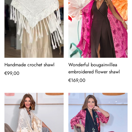
Handmade crochet shawl
Wonderful bougainvillea
embroidered flower shawl
Regular
€99,00
price
Regular
€169,00
price