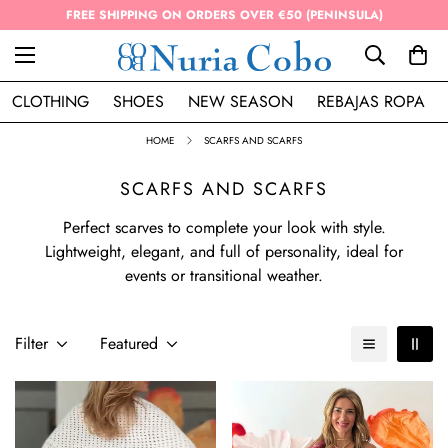
FREE SHIPPING ON ORDERS OVER €50 (PENINSULA)
CLOTHING
SHOES
NEW SEASON
REBAJAS ROPA
HOME
SCARFS AND SCARFS
SCARFS AND SCARFS
Perfect scarves to complete your look with style.
Lightweight, elegant, and full of personality, ideal for
events or transitional weather.
Filter
Featured