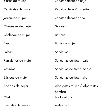
Blusas de mujer
Zapatos de tacón bajo
comida más formal, el jersey adecuado puede convertirse en el 
centro del conjunto. En nuestra tienda online encontrarás 
Camisetas de mujer
Zapatos de tacón medio
opciones que se adaptan a todos los planes.
Jerséis de mujer
Zapatos de tacón alto
Looks versátiles con un mismo jersey
Chaquetas de mujer
Salones
Un jersey con cuello pico, unos vaqueros oscuros y 
Chalecos de mujer
Botines
unos 
zapatos de salón de mujer
 en color nude: sencillo y 
efectivo.
Tops
Botas de mujer
Faldas
Sandalias
Combínalo con una 
falda de mujer
 midi y botines para un 
estilo más femenino.
Pantalones de mujer
Sandalias de tacón bajo
Vestidos
Sandalias de tacón medio
Añade una chaqueta estructurada para elevar el look.
Básicos de mujer
Sandalias de tacón alto
Jerséis de mujer que favorecen 
/
Abrigos de mujer
Alpargatas mujer
Alpargatas
la silueta
hombre
Chal
Look del día
Sabemos que el patrón lo es todo. Por eso, nuestros jerséis 
Pañuelos de mujer
Videolooks