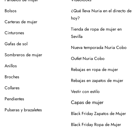
están pensados para realzar la figura: cuellos que estilizan, 
largos y cortes que aportan fluidez y elegancia. 
Bolsos
¿Qué lleva Nuria en el directo de
hoy?
Carteras de mujer
Cuellos y escotes con personalidad
Tienda de ropa de mujer en
Cinturones
Sevilla
El cuello pico alarga visualmente y estiliza. El cuello caja aporta 
sobriedad y estructura. Y el cuello vuelto es perfecto para looks 
Gafas de sol
Nueva temporada Nuria Cobo
más sofisticados en los meses fríos.
Sombreros de mujer
Outlet Nuria Cobo
Colores neutros y modelos atemporales
Anillos
Rebajas en ropa de mujer
Broches
Beige, gris, negro, azul marino… tonos pensados para crear 
Rebajas en zapatos de mujer
combinaciones fáciles y con estilo. Modelos que no pasan de 
Collares
Vestir con estilo
moda y que puedes llevar año tras año.
Pendientes
Capas de mujer
Jerséis de mujer elegantes en 
Pulseras y brazaletes
Black Friday Zapatos de Mujer
Nuria Cobo
Black Friday Ropa de Mujer
Cada jersey de esta colección ha sido seleccionado con ese 