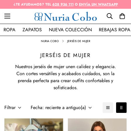
¿TE AYUDAMOS? TEL
628 936 111
O
ENVÍA UN WHATSAPP
ROPA
ZAPATOS
NUEVA COLECCIÓN
REBAJAS ROPA
NURIA COBO
JERSÉIS DE MUJER
JERSÉIS DE MUJER
Nuestros jerséis de mujer unen calidez y elegancia.
Con cortes versátiles y acabados cuidados, son la
prenda perfecta para crear outfits confortables y
sofisticados.
Filtrar
Fecha: reciente a antiguo(a)