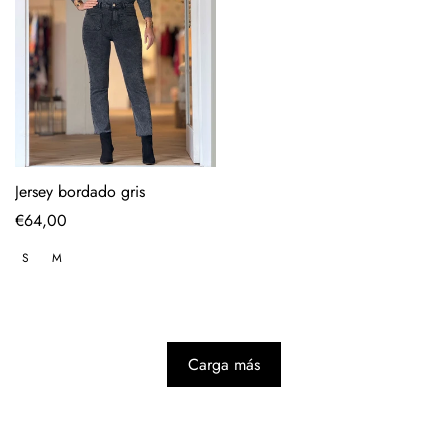
Jersey bordado gris
Precio
€64,00
regular
S
M
Carga más