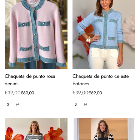
Chaqueta de punto rosa
Chaqueta de punto celeste
denim
botones
€39,00
€39,00
€69,00
€69,00
Precio
Precio
Precio
Precio
de
regular
de
regular
S
M
S
M
venta
venta