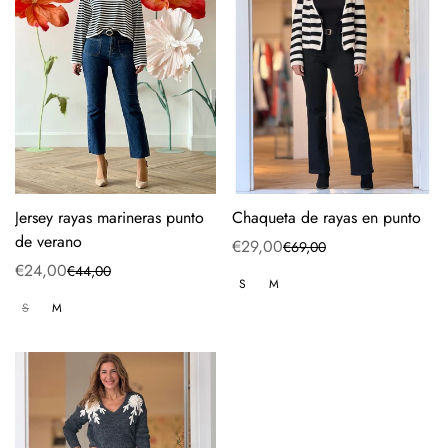
Chaqueta de rayas en punto
Jersey rayas marineras punto
de verano
€29,00
€69,00
Precio
Precio
€24,00
€44,00
de
regular
Precio
Precio
S
M
venta
de
regular
S
M
venta