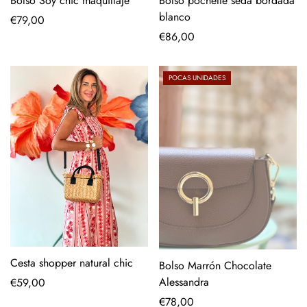
Bolso Soy chic maquillaje
Bolso pochette seda bordada
blanco
Precio
€79,00
regular
Precio
€86,00
regular
POCAS UNIDADES
Cesta shopper natural chic
Bolso Marrón Chocolate
Alessandra
Precio
€59,00
regular
Precio
€78,00