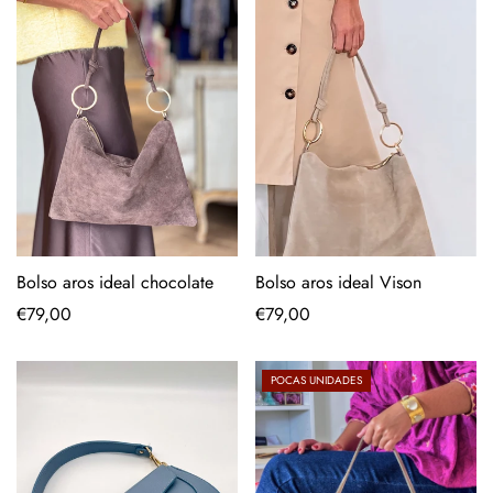
Bolso aros ideal Vison
Bolso aros ideal chocolate
Precio
€79,00
Precio
€79,00
regular
regular
POCAS UNIDADES