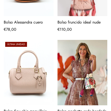
Bolso fruncido ideal nude
Bolso Alessandra cuero
Precio
€110,00
Precio
€78,00
regular
regular
ÚLTIMA UNIDAD