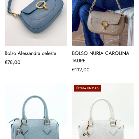
Bolso Alessandra celeste
BOLSO NURIA CAROLINA
TAUPE
Precio
€78,00
regular
Precio
€112,00
regular
ÚLTIMA UNIDAD