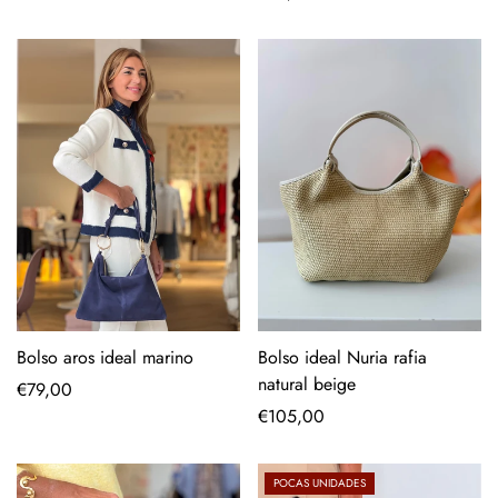
regular
Bolso aros ideal marino
Bolso ideal Nuria rafia
natural beige
Precio
€79,00
regular
Precio
€105,00
regular
POCAS UNIDADES