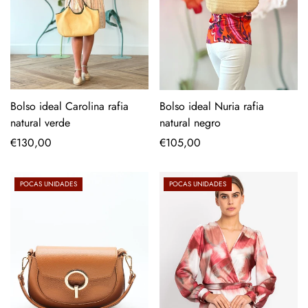
Bolso ideal Carolina rafia
Bolso ideal Nuria rafia
natural verde
natural negro
Precio
€130,00
Precio
€105,00
regular
regular
POCAS UNIDADES
POCAS UNIDADES