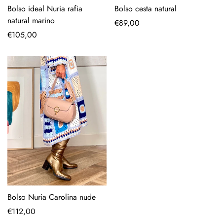
Bolso ideal Nuria rafia
Bolso cesta natural
natural marino
Precio
€89,00
Precio
€105,00
regular
regular
Bolso Nuria Carolina nude
Precio
€112,00