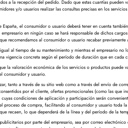
ados a la recepción del pedido. Dado que estas cuantías pueden va
midores y/o usuarios realizar las consultas precisas en los servici
e España, el consumidor o usuario deberá tener en cuenta también 
. El empresario en ningún caso se hará responsable de dichos carg
o que recomendamos al consumidor o usuario recabar previamente a
z igual al tiempo de su mantenimiento y mientras el empresario no 
na vigencia concreta según el período de duración que en cada c
e la valoración económica de los servicios o productos puede vari
¡No te pierd
l consumidor y usuario.
r, tanto a través de su sitio web como a través del envío de correo
nada!
onsentidos por el cliente, ofertas promocionales (como las que in
 cuyas condiciones de aplicación y participación serán convenie
Novedades, noticias, lo ú
 proceso de compra, facilitando al consumidor y usuario toda la 
más
s que recaen, lo que dependerá de la línea y del período de la te
mucho
ublicitarios por parte del empresario, sea por correo electrónico