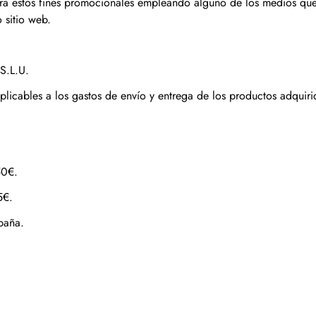
ara estos fines promocionales empleando alguno de los medios que 
 sitio web.
Haciendo clic en "Suscribirme", aceptas l
Privacidad
.
 S.L.U.
¡¡Apúntame!!
licables a los gastos de envío y entrega de los productos adquirid
NO ME INTERESA
50€.
5€.
paña.