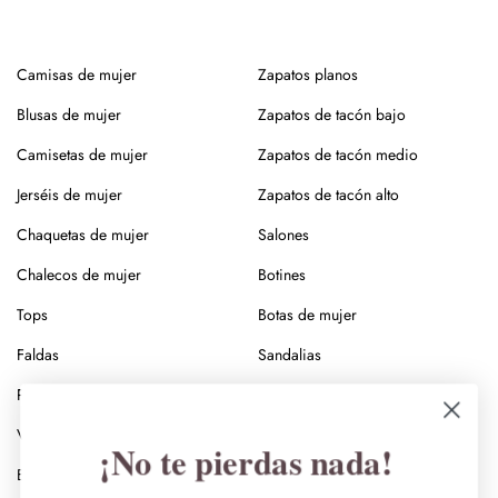
Desde 
pendientes de mujer 
en metales o circonitas hasta 
collares de cadena o piezas con brillo delicado, cada accesorio 
Camisas de mujer
Zapatos planos
está pensado para aportar un toque de distinción.
Blusas de mujer
Zapatos de tacón bajo
Los accesorios de mujer son 
Camisetas de mujer
Zapatos de tacón medio
complementos con estilo que 
Jerséis de mujer
Zapatos de tacón alto
cambian tu look
Chaquetas de mujer
Salones
Chalecos de mujer
Botines
Pañuelos de seda para dar color y 
Tops
Botas de mujer
movimiento
Faldas
Sandalias
 Nuestros pañuelos de seda tienen estampados maravillosos, 
Pantalones de mujer
Sandalias de tacón bajo
llenos de color y un tacto lleno de fluidez y suavidad. Son el 
complemento o regalo perfecto. 
Vestidos
Sandalias de tacón medio
¡No te pierdas nada!
Básicos de mujer
Sandalias de tacón alto
Bolsos ideales y con estilo