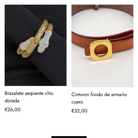
Brazalete serpiente chic
Cinturon fondo de armario
dorada
cuero
Precio
€26,00
Precio
€32,00
regular
regular