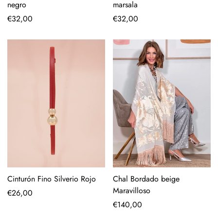
negro
marsala
Precio
€32,00
Precio
€32,00
regular
regular
Cinturón Fino Silverio Rojo
Chal Bordado beige
Maravilloso
Precio
€26,00
regular
Precio
€140,00
regular