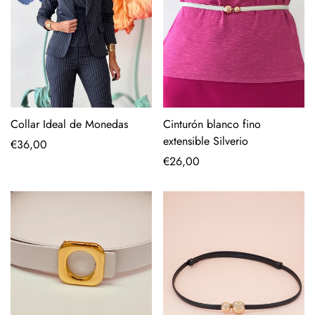
Collar Ideal de Monedas
Cinturón blanco fino
extensible Silverio
Precio
€36,00
regular
Precio
€26,00
regular