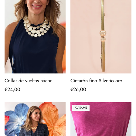
Cinturón fino Silverio oro
Collar de vueltas nácar
Precio
€26,00
Precio
€24,00
regular
regular
AVISAME