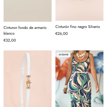
Cinturón fino negro Silverio
Cinturon fondo de armario
blanco
Precio
€26,00
regular
Precio
€32,00
regular
AVISAME