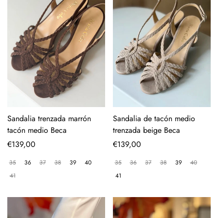
Sandalia trenzada marrón
Sandalia de tacón medio
tacón medio Beca
trenzada beige Beca
Precio
€139,00
Precio
€139,00
regular
regular
35
36
37
38
39
40
35
36
37
38
39
40
41
41