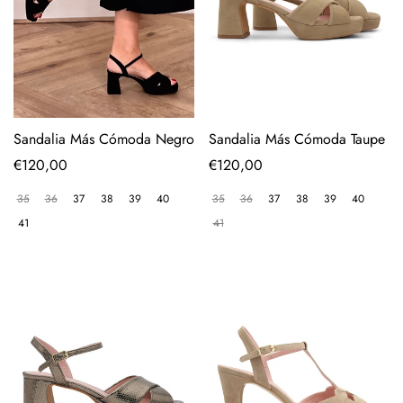
Sandalia Más Cómoda Negro
Sandalia Más Cómoda Taupe
Precio
€120,00
Precio
€120,00
regular
regular
35
36
37
38
39
40
35
36
37
38
39
40
41
41