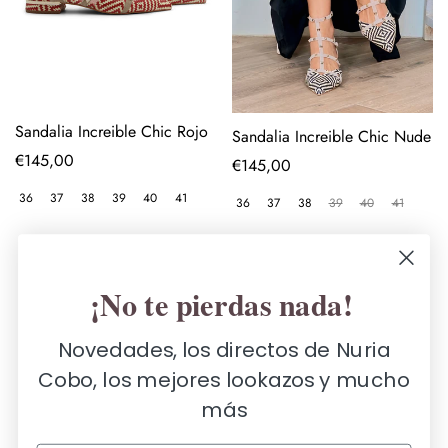
Sandalia Increible Chic Rojo
Sandalia Increible Chic Nude
Precio
€145,00
Precio
€145,00
regular
regular
36
37
38
39
40
41
36
37
38
39
40
41
¡No te pierdas nada!
Carga más
Novedades, los directos de Nuria
Cobo, los mejores lookazos y mucho
más
Sandalias de mujer