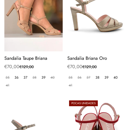
Sandalia Taupe Briana
Sandalia Briana Oro
€70,00
€70,00
€129,00
€129,00
Precio
Precio
Precio
Precio
de
regular
de
regular
35
36
37
38
39
40
35
36
37
38
39
40
venta
venta
41
41
POCAS UNIDADES