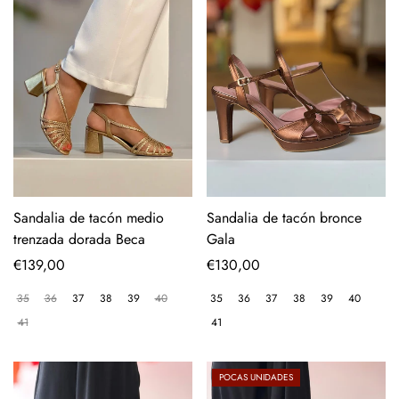
Sandalia de tacón medio
Sandalia de tacón bronce
trenzada dorada Beca
Gala
Precio
€139,00
Precio
€130,00
regular
regular
35
36
37
38
39
40
35
36
37
38
39
40
41
41
POCAS UNIDADES