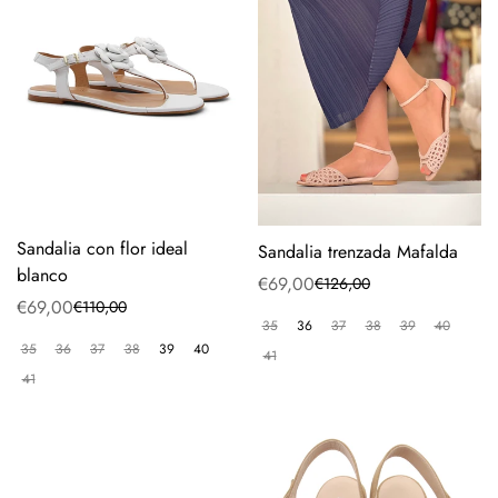
Sandalia con flor ideal
Sandalia trenzada Mafalda
blanco
€69,00
€126,00
Precio
Precio
€69,00
€110,00
Precio
Precio
de
regular
35
36
37
38
39
40
de
regular
venta
35
36
37
38
39
40
41
venta
41