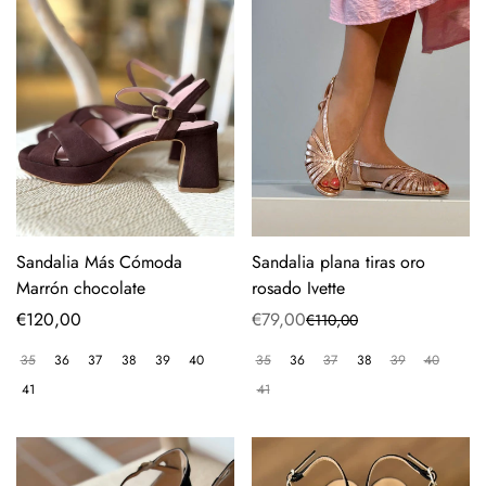
Sandalia Más Cómoda
Sandalia plana tiras oro
Marrón chocolate
rosado Ivette
Precio
€120,00
€79,00
€110,00
Precio
Precio
regular
de
regular
35
36
37
38
39
40
35
36
37
38
39
40
venta
41
41