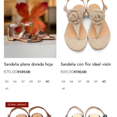
Sandalia plana dorada hoja
Sandalia con flor ideal visón
€70,00
€69,00
€139,00
€110,00
Precio
Precio
Precio
Precio
de
regular
de
regular
35
36
37
38
39
40
35
36
37
38
39
40
venta
venta
41
41
ÚLTIMA UNIDAD