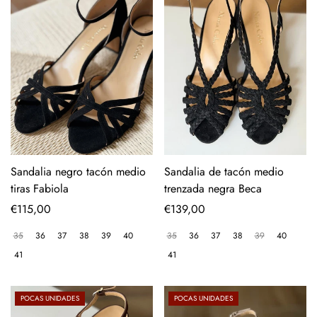
Sandalia negro tacón medio
Sandalia de tacón medio
tiras Fabiola
trenzada negra Beca
Precio
€115,00
Precio
€139,00
regular
regular
35
36
37
38
39
40
35
36
37
38
39
40
41
41
POCAS UNIDADES
POCAS UNIDADES