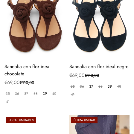
Sandalia con flor ideal
Sandalia con flor ideal negro
chocolate
€69,00
€110,00
Precio
Precio
€69,00
€110,00
Precio
Precio
de
regular
35
36
37
38
39
40
de
regular
venta
35
36
37
38
39
40
41
venta
41
POCAS UNIDADES
ÚLTIMA UNIDAD