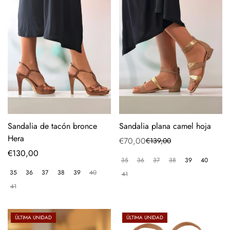
Sandalia de tacón bronce
Sandalia plana camel hoja
Hera
€70,00
€139,00
Precio
Precio
Precio
€130,00
de
regular
35
36
37
38
39
40
regular
venta
35
36
37
38
39
40
41
41
ÚLTIMA UNIDAD
ÚLTIMA UNIDAD