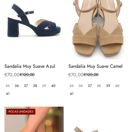
Sandalia Muy Suave Azul
Sandalia Muy Suave Camel
€70,00
€70,00
€120,00
€120,00
Precio
Precio
Precio
Precio
de
regular
de
regular
35
36
37
38
39
40
35
36
37
38
39
40
venta
venta
41
41
POCAS UNIDADES