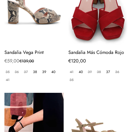
Sandalia Vega Print
Sandalia Más Cómoda Rojo
€59,00
Precio
€120,00
€139,00
Precio
Precio
regular
de
regular
35
36
37
38
39
40
41
40
39
38
37
36
venta
41
35