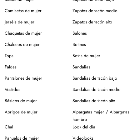
Si tienes alguna duda, puedes consultarnos.
Camisetas de mujer
Zapatos de tacón medio
Jerséis de mujer
Zapatos de tacón alto
Chaquetas de mujer
Salones
Chalecos de mujer
Botines
Tops
Botas de mujer
Faldas
Sandalias
Pantalones de mujer
Sandalias de tacón bajo
Vestidos
Sandalias de tacón medio
Básicos de mujer
Sandalias de tacón alto
/
Abrigos de mujer
Alpargatas mujer
Alpargatas
hombre
Chal
Look del día
Pañuelos de mujer
Videolooks