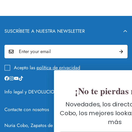
SUSCRÍBETE A NUESTRA NEWSLETTER
Acepto las
política de privacidad
¡No te pierdas nada!
Info legal y DEVOLUCIONES
QUIÉN Y QUÉ ES NURIA COBO
Novedades, los directos de Nuria
Contacte con nosotros
Cobo, los mejores lookazos y mucho
GUÍA DE CAMBIOS Y DEVOLUCIONES
FLAGSHIP STORE SEVILLA
más
HACER UN CAMBIO O DEVOLUCIÓN
Nuria Cobo, Zapatos de Fiesta Online © 2026
C/ Méndez Núñez 7, 41001 Sevilla