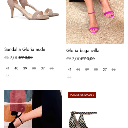
Sandalia Gloria nude
Gloria buganvilla
€59,00
€110,00
Precio
Precio
€59,00
€110,00
Precio
Precio
de
regular
de
regular
41
40
39
38
37
36
41
40
39
38
37
36
venta
venta
35
35
POCAS UNIDADES