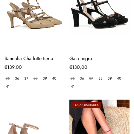
Sandalia Charlotte tierra
Gala negro
Precio
€139,00
Precio
€130,00
regular
regular
35
36
37
38
39
40
35
36
37
38
39
40
41
41
POCAS UNIDADES