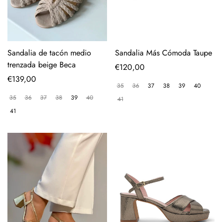
Sandalia de tacón medio
Sandalia Más Cómoda Taupe
trenzada beige Beca
Precio
€120,00
Precio
€139,00
regular
35
36
37
38
39
40
regular
35
36
37
38
39
40
41
41