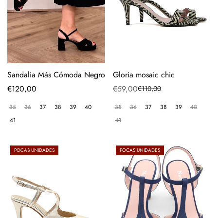
Sandalia Más Cómoda Negro
Gloria mosaic chic
Precio
€120,00
€59,00
€110,00
Precio
Precio
regular
de
regular
35
36
37
38
39
40
35
36
37
38
39
40
venta
41
41
POCAS UNIDADES
POCAS UNIDADES