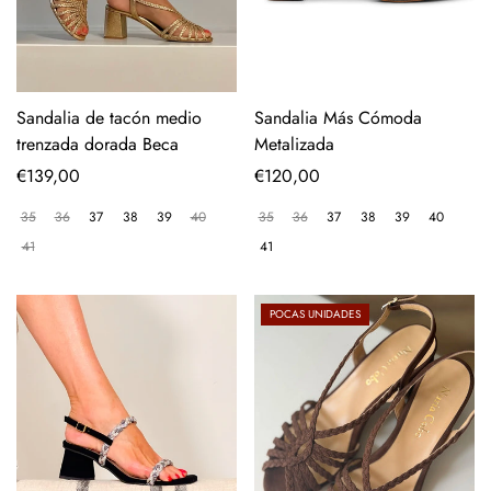
Sandalia de tacón medio
Sandalia Más Cómoda
trenzada dorada Beca
Metalizada
Precio
€139,00
Precio
€120,00
regular
regular
35
36
37
38
39
40
35
36
37
38
39
40
41
41
POCAS UNIDADES