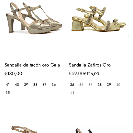
Sandalia de tacón oro Gala
Sandalia Zafiros Oro
Precio
€130,00
€69,00
€126,00
Precio
Precio
regular
de
regular
41
40
39
38
37
36
35
36
37
38
39
40
venta
35
41