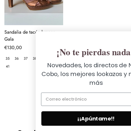
Sandalia de tacón bronce
Gala
Precio
€130,00
¡No te pierdas nada!
regular
35
36
37
38
39
40
Novedades, los directos de Nuria
41
Cobo, los mejores lookazos y mucho
más
Carga más
¡¡Apúntame!!