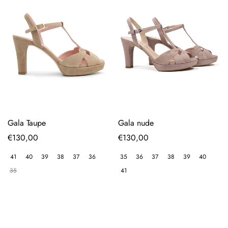
Gala Taupe
Gala nude
Precio
€130,00
Precio
€130,00
regular
regular
41
40
39
38
37
36
35
36
37
38
39
40
35
41