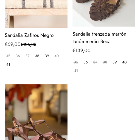
Sandalia trenzada marrón
Sandalia Zafiros Negro
tacón medio Beca
€69,00
€126,00
Precio
Precio
Precio
€139,00
de
regular
35
36
37
38
39
40
regular
venta
35
36
37
38
39
40
41
41