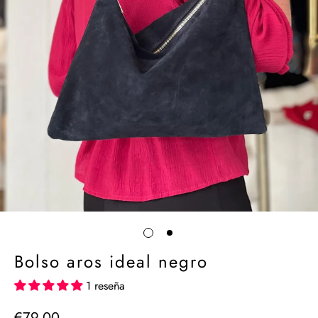
Bolso aros ideal negro
1 reseña
€79,00
Precio