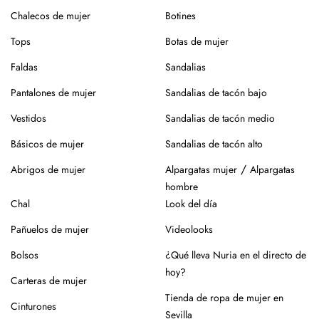
Chalecos de mujer
roce, usa un cepillo suave en seco.
Botines
Tops
Siempre es mejor guardarlos en su caja o funda de tela,
Botas de mujer
para que se conserven como el primer día.
Faldas
Sandalias
Si tienes alguna duda, puedes consultarnos.
Pantalones de mujer
Sandalias de tacón bajo
Vestidos
Sandalias de tacón medio
Básicos de mujer
Sandalias de tacón alto
/
Abrigos de mujer
Alpargatas mujer
Alpargatas
hombre
Chal
Look del día
Pañuelos de mujer
Videolooks
Bolsos
¿Qué lleva Nuria en el directo de
hoy?
Carteras de mujer
Tienda de ropa de mujer en
Cinturones
Sevilla