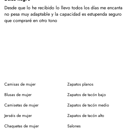
sin centrifugado. Evita mezclar con otras prendas que
Desde que lo he recibido lo llevo todos los días me encanta
puedan dañar el tejido.
no pesa muy adaptable y la capacidad es estupenda seguro
que compraré en otro tono
Para el planchado, utiliza temperatura media y, si puedes,
plancha del revés. Así evitarás brillos o marcas.
Evita la exposición directa al sol durante mucho tiempo.
Especialmente en verano, para que no se desgaste el color
de la prenda.
Para los zapatos:
Nuestros zapatos están hechos con materiales naturales
como piel o yute, que requieren cuidados específicos.
Camisas de mujer
Zapatos planos
En el caso de la piel, pasar un cepillo para eliminar la
Blusas de mujer
Zapatos de tacón bajo
suciedad, limpiar con un paño ligeramente húmedo y
Camisetas de mujer
productos específicos para calzado de piel. Guarda en
Zapatos de tacón medio
lugar seco y con forma (relleno de papel o con horma),
Jerséis de mujer
Zapatos de tacón alto
alejados de fuentes de calor.
Chaquetas de mujer
Salones
Para los modelos de yute, evita mojar la suela. En caso de