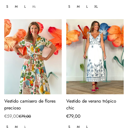
price
price
S
M
L
XL
S
M
L
XL
Vestido camisero de flores
Vestido de verano trópico
precioso
chic
€59,00
Regular
€79,00
€79,00
Sale
Regular
price
price
price
S
M
L
S
M
L