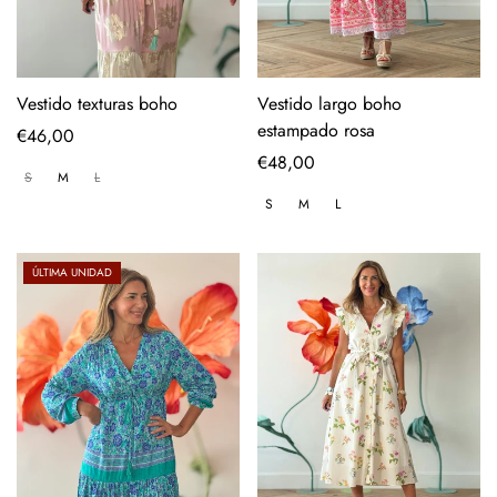
Vestido texturas boho
Vestido largo boho
estampado rosa
Regular
€46,00
price
Regular
€48,00
S
M
L
price
S
M
L
ÚLTIMA UNIDAD