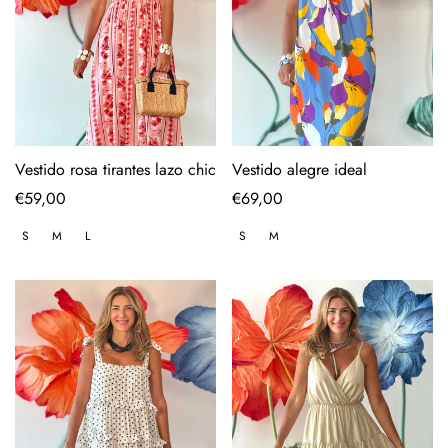
Vestido rosa tirantes lazo chic
Vestido alegre ideal
Regular
€59,00
Regular
€69,00
price
price
S
M
L
S
M