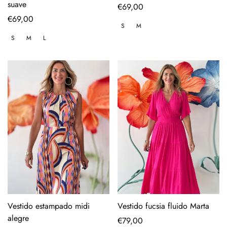
suave
Regular
€69,00
Regular
€69,00
price
S
M
price
S
M
L
Vestido estampado midi
Vestido fucsia fluido Marta
alegre
Regular
€79,00