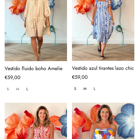
Vestido azul tirantes lazo chic
Vestido fluido boho Amelie
Regular
€59,00
Regular
€59,00
price
price
S
M
L
S
M
L