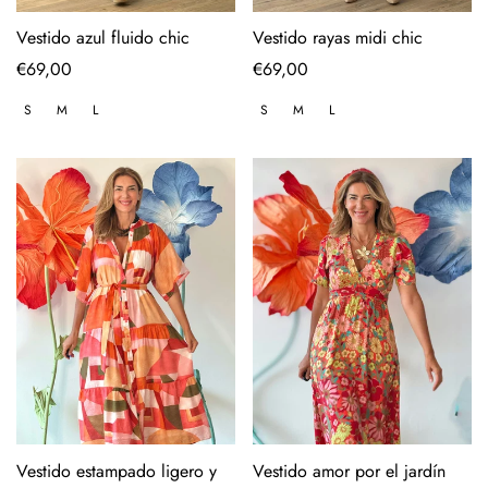
Vestido azul fluido chic
Vestido rayas midi chic
Regular
€69,00
Regular
€69,00
price
price
S
M
L
S
M
L
Vestido estampado ligero y
Vestido amor por el jardín