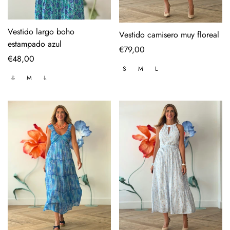
Vestido largo boho
Vestido camisero muy floreal
estampado azul
Regular
€79,00
Regular
€48,00
price
S
M
L
price
S
M
L