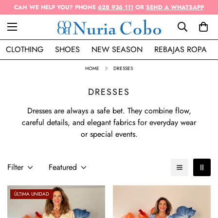
CAN WE HELP YOU? PHONE
628 936 111
OR
SEND A WHATSAPP
CLOTHING
SHOES
NEW SEASON
REBAJAS ROPA
HOME
DRESSES
DRESSES
Dresses are always a safe bet. They combine flow,
careful details, and elegant fabrics for everyday wear
or special events.
Filter
Featured
ÚLTIMA UNIDAD