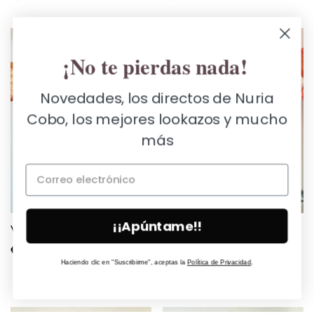
POCAS UNIDADES
¡No te pierdas nada!
Novedades, los directos de Nuria
Cobo, los mejores lookazos y mucho
más
¡¡Apúntame!!
Vestido kaftán floreal suave
Vestido fluido flores azules
Regular
€79,00
Regular
€79,00
Haciendo clic en "Suscribirme", aceptas la
Política de Privacidad
.
price
price
S
M
L
S
M
L