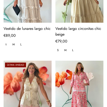
Vestido de lunares largo chic
Vestido largo circonitas chic
beige
Regular
€89,00
price
Regular
€79,00
S
M
L
price
S
M
L
ÚLTIMA UNIDAD