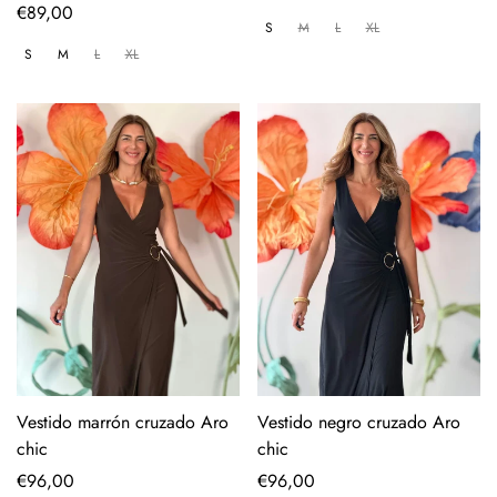
Regular
€89,00
price
S
M
L
XL
price
S
M
L
XL
Vestido marrón cruzado Aro
Vestido negro cruzado Aro
chic
chic
Regular
€96,00
Regular
€96,00