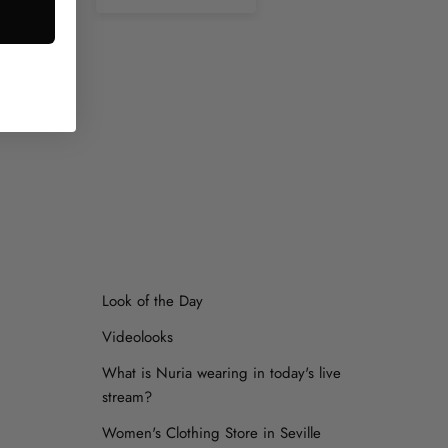
.
Look of the Day
Videolooks
What is Nuria wearing in today's live
stream?
Women's Clothing Store in Seville