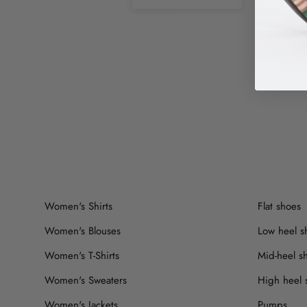
Women's Shirts
Flat shoes
Women's Blouses
Low heel s
Women's T-Shirts
Mid-heel s
Women's Sweaters
High heel 
Women's Jackets
Pumps