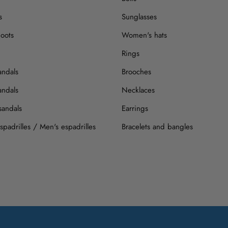
s
Sunglasses
oots
Women's hats
Rings
andals
Brooches
andals
Necklaces
sandals
Earrings
/
padrilles
Men's espadrilles
Bracelets and bangles