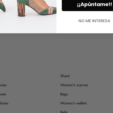
percha para secar
duda alguna
¡¡Apúntame!!
y ponérmelo.
NO ME INTERESA
Shawl
hoes
Women's scarves
hoes
Bags
shoes
Women's wallets
Belts