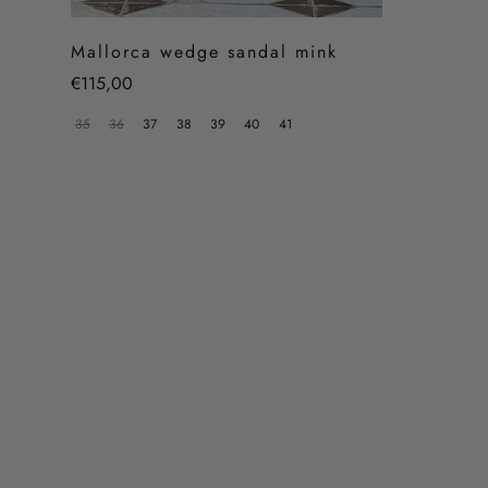
Mallorca wedge sandal mink
Regular
€115,00
price
35
36
37
38
39
40
41