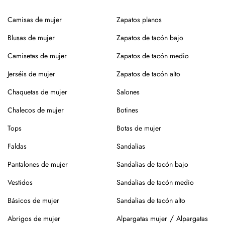
reutilizar en bodas, celebraciones y cenas especiales.
Siempre que sea posible, recomendamos el lavado en
tintorería, especialmente en prendas con entretelado o
Medidas:
Camisas de mujer
Zapatos planos
tejidos delicados.
Blusas de mujer
Zapatos de tacón bajo
Tacón: 8 cm
Si prefieres lavar en casa, mejor a mano, sin retorcer, y deja
Camisetas de mujer
Zapatos de tacón medio
Composición: Piel
secar en percha y a la sombra para conservar la forma y el
color.
Jerséis de mujer
Zapatos de tacón alto
¿Vas a usar lavadora? Elige un programa delicado en frío,
Chaquetas de mujer
Salones
sin centrifugado. Evita mezclar con otras prendas que
Chalecos de mujer
Botines
puedan dañar el tejido.
Tops
Botas de mujer
Para el planchado, utiliza temperatura media y, si puedes,
plancha del revés. Así evitarás brillos o marcas.
Faldas
Sandalias
Evita la exposición directa al sol durante mucho tiempo.
Pantalones de mujer
Sandalias de tacón bajo
Especialmente en verano, para que no se desgaste el color
Vestidos
Sandalias de tacón medio
de la prenda.
Básicos de mujer
Sandalias de tacón alto
Para los zapatos:
/
Abrigos de mujer
Alpargatas mujer
Alpargatas
Nuestros zapatos están hechos con materiales naturales