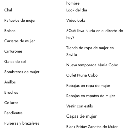
hombre
como piel o yute, que requieren cuidados específicos.
Chal
Look del día
En el caso de la piel, pasar un cepillo para eliminar la
Pañuelos de mujer
Videolooks
suciedad, limpiar con un paño ligeramente húmedo y
productos específicos para calzado de piel. Guarda en
Bolsos
¿Qué lleva Nuria en el directo de
lugar seco y con forma (relleno de papel o con horma),
hoy?
Carteras de mujer
alejados de fuentes de calor.
Tienda de ropa de mujer en
Cinturones
Para los modelos de yute, evita mojar la suela. En caso de
Sevilla
roce, usa un cepillo suave en seco.
Gafas de sol
Nueva temporada Nuria Cobo
Siempre es mejor guardarlos en su caja o funda de tela,
Sombreros de mujer
Outlet Nuria Cobo
para que se conserven como el primer día.
Anillos
Rebajas en ropa de mujer
Si tienes alguna duda, puedes consultarnos.
Broches
Rebajas en zapatos de mujer
Collares
Vestir con estilo
Pendientes
Capas de mujer
Pulseras y brazaletes
Black Friday Zapatos de Mujer