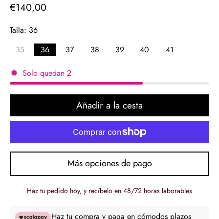
€140,00
Precio
regular
Talla:
36
35
36
37
38
39
40
41
Solo quedan
2
Añadir a la cesta
Más opciones de pago
Haz tu pedido hoy, y recíbelo en 48/72 horas laborables
Haz tu compra y paga en cómodos plazos