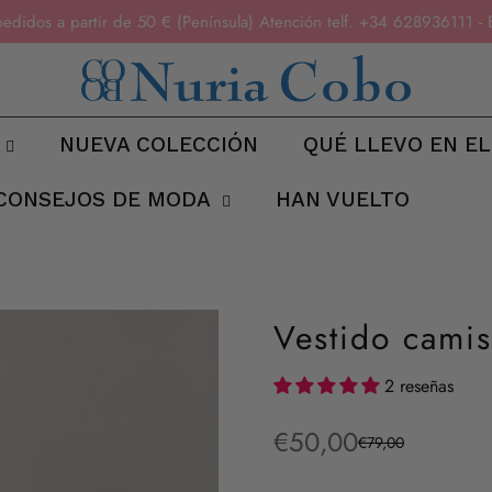
pedidos a partir de 50 € (Península) Atención telf. +34 6289361
NUEVA COLECCIÓN
QUÉ LLEVO EN EL
CONSEJOS DE MODA
HAN VUELTO
Vestido camis
2 reseñas
€50,00
€79,00
Precio
Precio
de
regular