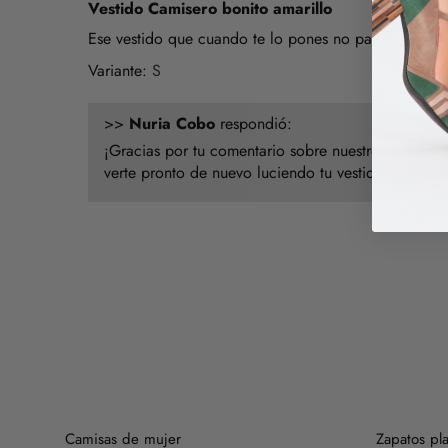
Vestido Camisero bonito amarillo
Ese vestido que cuando te lo pones no pasas desaper
S
>>
Nuria Cobo
respondió:
¡Gracias por tu comentario sobre nuestro vestido 
verte pronto de nuevo luciendo tu vestido con orgu
Camisas de mujer
Zapatos pl