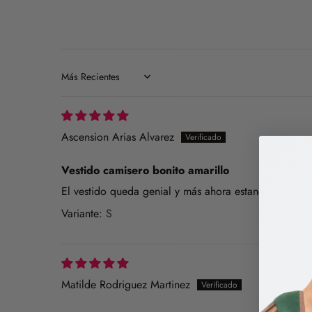
Sort by
Ascension Arias Alvarez
Vestido camisero bonito amarillo
El vestido queda genial y más ahora estando morena. 
S
Matilde Rodriguez Martinez