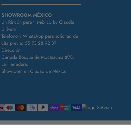
SHOWROOM MÉXICO
Un Rincón para ti México by Claudia
Ullivarrí
Teléfono y WhatsApp para solicitud de
cita previa:
55 73 28 92 87
Dirección:
Cerrada Bosque de Moctezuma #78,
La Herradura.
Showroom en Ciudad de México.