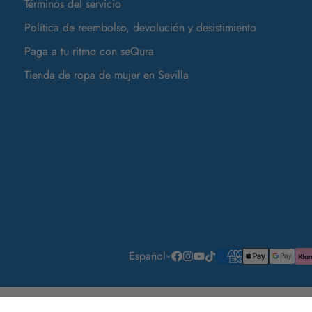
Términos del servicio
Política de reembolso, devolución y desistimiento
Paga a tu ritmo con seQura
Tienda de ropa de mujer en Sevilla
Español