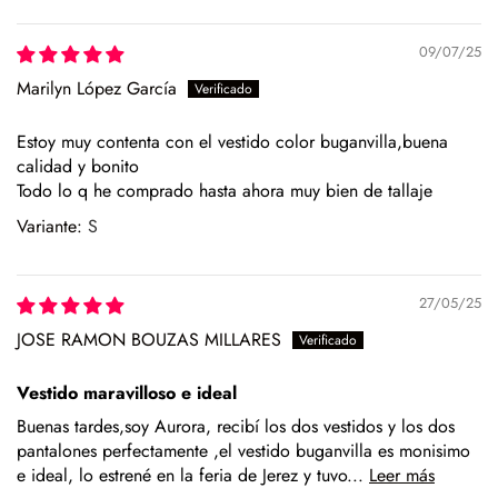
Sort by
tejidos delicados.
Si prefieres lavar en casa, mejor a mano, sin retorcer, y deja
09/07/25
secar en percha y a la sombra para conservar la forma y el
Marilyn López García
color.
¿Vas a usar lavadora? Elige un programa delicado en frío,
Estoy muy contenta con el vestido color buganvilla,buena
sin centrifugado. Evita mezclar con otras prendas que
calidad y bonito
puedan dañar el tejido.
Todo lo q he comprado hasta ahora muy bien de tallaje
S
Para el planchado, utiliza temperatura media y, si puedes,
plancha del revés. Así evitarás brillos o marcas.
Evita la exposición directa al sol durante mucho tiempo.
27/05/25
Especialmente en verano, para que no se desgaste el color
JOSE RAMON BOUZAS MILLARES
de la prenda.
Para los zapatos:
Vestido maravilloso e ideal
Buenas tardes,soy Aurora, recibí los dos vestidos y los dos
Nuestros zapatos están hechos con materiales naturales
pantalones perfectamente ,el vestido buganvilla es monisimo
como piel o yute, que requieren cuidados específicos.
e ideal, lo estrené en la feria de Jerez y tuvo...
Leer más
En el caso de la piel, pasar un cepillo para eliminar la