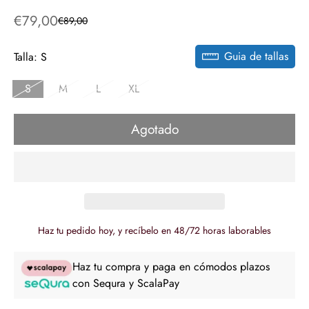
€79,00
€89,00
Precio
Precio
de
regular
Guia de tallas
venta
Talla:
S
S
M
L
XL
Agotado
Haz tu pedido hoy, y recíbelo en 48/72 horas laborables
Haz tu compra y paga en cómodos plazos
con Sequra y ScalaPay