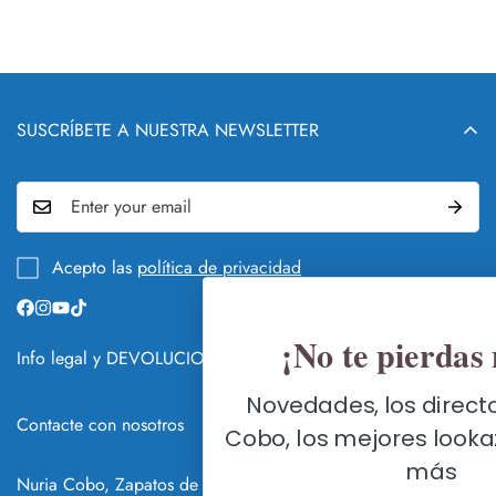
SUSCRÍBETE A NUESTRA NEWSLETTER
Acepto las
política de privacidad
¡No te pierdas nada!
Info legal y DEVOLUCIONES
QUIÉN Y QUÉ ES NURIA COBO
Novedades, los directos de Nuria
Contacte con nosotros
Cobo, los mejores lookazos y mucho
GUÍA DE CAMBIOS Y DEVOLUCIONES
FLAGSHIP STORE SEVILLA
más
HACER UN CAMBIO O DEVOLUCIÓN
Nuria Cobo, Zapatos de Fiesta Online © 2026
C/ Méndez Núñez 7, 41001 Sevilla