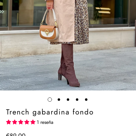
Trench gabardina fondo
1 reseña
€89,00
Precio