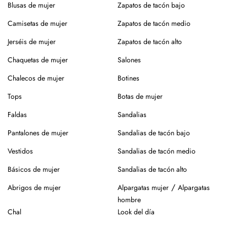
Blusas de mujer
Zapatos de tacón bajo
productos específicos para calzado de piel. Guarda en
lugar seco y con forma (relleno de papel o con horma),
Camisetas de mujer
Zapatos de tacón medio
alejados de fuentes de calor.
Jerséis de mujer
Zapatos de tacón alto
Para los modelos de yute, evita mojar la suela. En caso de
Chaquetas de mujer
Salones
roce, usa un cepillo suave en seco.
Chalecos de mujer
Botines
Siempre es mejor guardarlos en su caja o funda de tela,
para que se conserven como el primer día.
Tops
Botas de mujer
Si tienes alguna duda, puedes consultarnos.
Faldas
Sandalias
Pantalones de mujer
Sandalias de tacón bajo
Vestidos
Sandalias de tacón medio
Básicos de mujer
Sandalias de tacón alto
/
Abrigos de mujer
Alpargatas mujer
Alpargatas
hombre
Chal
Look del día