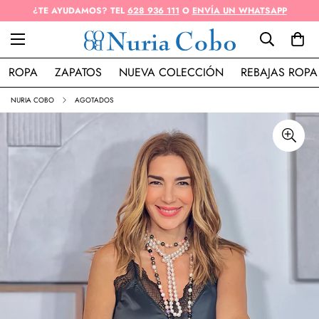
¿TE AYUDAMOS? TEL
628 936 111
O
ENVÍA UN WHATSAPP
ROPA
ZAPATOS
NUEVA COLECCIÓN
REBAJAS ROPA
NURIA COBO
AGOTADOS