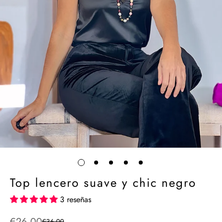
Top lencero suave y chic negro
3 reseñas
€26,00
€36,00