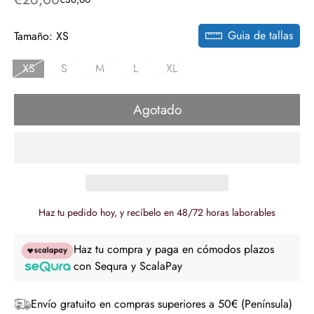
Precio
Precio
de
regular
Guia de tallas
venta
Tamaño:
XS
XS
S
M
L
XL
Agotado
Haz tu pedido hoy, y recíbelo en 48/72 horas laborables
Haz tu compra y paga en cómodos plazos
con Sequra y ScalaPay
Envío gratuito en compras superiores a 50€ (Península)