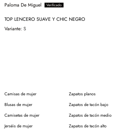
productos específicos para calzado de piel. Guarda en
Paloma De Miguel
lugar seco y con forma (relleno de papel o con horma),
alejados de fuentes de calor.
TOP LENCERO SUAVE Y CHIC NEGRO
S
Para los modelos de yute, evita mojar la suela. En caso de
roce, usa un cepillo suave en seco.
Siempre es mejor guardarlos en su caja o funda de tela,
para que se conserven como el primer día.
Si tienes alguna duda, puedes consultarnos.
Camisas de mujer
Zapatos planos
Blusas de mujer
Zapatos de tacón bajo
Camisetas de mujer
Zapatos de tacón medio
Jerséis de mujer
Zapatos de tacón alto