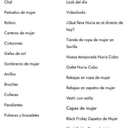
Chal
Look del día
En el caso de la piel, pasar un cepillo para eliminar la
Pañuelos de mujer
Videolooks
suciedad, limpiar con un paño ligeramente húmedo y
productos específicos para calzado de piel. Guarda en
Bolsos
¿Qué lleva Nuria en el directo de
lugar seco y con forma (relleno de papel o con horma),
hoy?
Carteras de mujer
alejados de fuentes de calor.
Tienda de ropa de mujer en
Cinturones
Para los modelos de yute, evita mojar la suela. En caso de
Sevilla
roce, usa un cepillo suave en seco.
Gafas de sol
Nueva temporada Nuria Cobo
Siempre es mejor guardarlos en su caja o funda de tela,
Sombreros de mujer
Outlet Nuria Cobo
para que se conserven como el primer día.
Anillos
Rebajas en ropa de mujer
Si tienes alguna duda, puedes consultarnos.
Broches
Rebajas en zapatos de mujer
Collares
Vestir con estilo
Pendientes
Capas de mujer
Pulseras y brazaletes
Black Friday Zapatos de Mujer