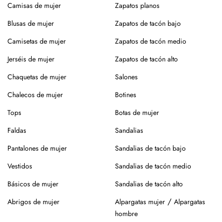
tintorería, especialmente en prendas con entretelado o
Camisas de mujer
Zapatos planos
íntegramente en piel.
tejidos delicados.
Blusas de mujer
Zapatos de tacón bajo
Altura tacón: 6.5 cm
Si prefieres lavar en casa, mejor a mano, sin retorcer, y deja
Camisetas de mujer
Zapatos de tacón medio
secar en percha y a la sombra para conservar la forma y el
Material: Piel
color.
Jerséis de mujer
Zapatos de tacón alto
¿Vas a usar lavadora? Elige un programa delicado en frío,
Chaquetas de mujer
Salones
sin centrifugado. Evita mezclar con otras prendas que
Chalecos de mujer
Botines
puedan dañar el tejido.
Tops
Botas de mujer
Para el planchado, utiliza temperatura media y, si puedes,
plancha del revés. Así evitarás brillos o marcas.
Faldas
Sandalias
Evita la exposición directa al sol durante mucho tiempo.
Pantalones de mujer
Sandalias de tacón bajo
Especialmente en verano, para que no se desgaste el color
Vestidos
Sandalias de tacón medio
de la prenda.
Básicos de mujer
Sandalias de tacón alto
Para los zapatos:
/
Abrigos de mujer
Alpargatas mujer
Alpargatas
Nuestros zapatos están hechos con materiales naturales
hombre
como piel o yute, que requieren cuidados específicos.