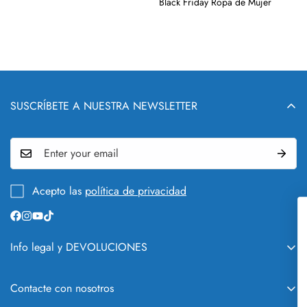
Black Friday Ropa de Mujer
SUSCRÍBETE A NUESTRA NEWSLETTER
Acepto las
política de privacidad
¡No te pierdas nada!
Info legal y DEVOLUCIONES
QUIÉN Y QUÉ ES NURIA COBO
Novedades, los directos de Nuri
Contacte con nosotros
Cobo, los mejores lookazos y mu
GUÍA DE CAMBIOS Y DEVOLUCIONES