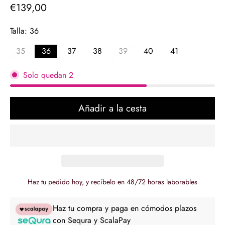
€139,00
Precio
regular
Talla:
36
35
36
37
38
39
40
41
Solo quedan
2
Añadir a la cesta
Haz tu pedido hoy, y recíbelo en 48/72 horas laborables
Haz tu compra y paga en cómodos plazos
con Sequra y ScalaPay