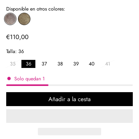
Disponible en otros colores:
€110,00
Precio
regular
Talla:
36
35
36
37
38
39
40
41
Solo quedan
1
Añadir a la cesta