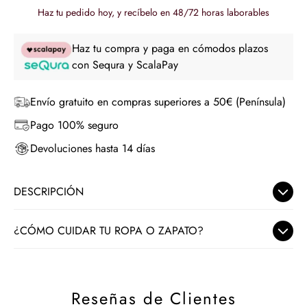
Haz tu pedido hoy, y recíbelo en 48/72 horas laborables
Haz tu compra y paga en cómodos plazos
con Sequra y ScalaPay
Envío gratuito en compras superiores a 50€ (Península)
Pago 100% seguro
Devoluciones hasta 14 días
DESCRIPCIÓN
La
S
andalia tacón medio pulsera dorada Dafne
es de
¿CÓMO CUIDAR TU ROPA O ZAPATO?
esas que iluminan el look nada más ponértelas. El diseño de
tiras en la pala estiliza el pie y le da ese aire femenino y
En Nuria Cobo seleccionamos con mimo tejidos delicados y
delicado que hace que todo se vea más cuidado.
materiales naturales como la piel o el yute. Para que te
Reseñas de Clientes
acompañen durante mucho tiempo, te damos algunos
Lo que más me gusta es que, además de bonita, tiene ese