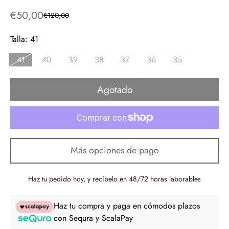
€50,00
€120,00
Precio
Precio
de
regular
Talla:
41
venta
41
40
39
38
37
36
35
Agotado
Más opciones de pago
Haz tu pedido hoy, y recíbelo en 48/72 horas laborables
Haz tu compra y paga en cómodos plazos
con Sequra y ScalaPay