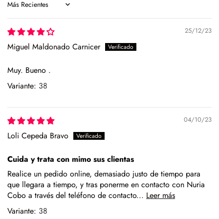
Sort by
tejidos delicados.
Si prefieres lavar en casa, mejor a mano, sin retorcer, y deja
25/12/23
secar en percha y a la sombra para conservar la forma y el
Miguel Maldonado Carnicer
color.
¿Vas a usar lavadora? Elige un programa delicado en frío,
Muy. Bueno .
sin centrifugado. Evita mezclar con otras prendas que
38
puedan dañar el tejido.
Para el planchado, utiliza temperatura media y, si puedes,
plancha del revés. Así evitarás brillos o marcas.
04/10/23
Loli Cepeda Bravo
Evita la exposición directa al sol durante mucho tiempo.
Especialmente en verano, para que no se desgaste el color
Cuida y trata con mimo sus clientas
de la prenda.
Realice un pedido online, demasiado justo de tiempo para
Para los zapatos:
que llegara a tiempo, y tras ponerme en contacto con Nuria
Cobo a través del teléfono de contacto...
Leer más
Nuestros zapatos están hechos con materiales naturales
como piel o yute, que requieren cuidados específicos.
38