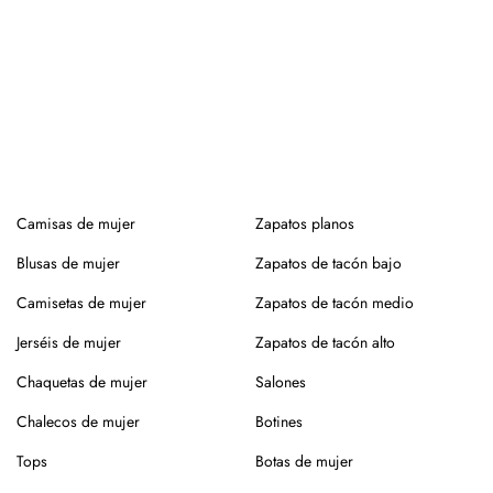
En el caso de la piel, pasar un cepillo para eliminar la
suciedad, limpiar con un paño ligeramente húmedo y
productos específicos para calzado de piel. Guarda en
lugar seco y con forma (relleno de papel o con horma),
alejados de fuentes de calor.
Para los modelos de yute, evita mojar la suela. En caso de
roce, usa un cepillo suave en seco.
Camisas de mujer
Zapatos planos
Siempre es mejor guardarlos en su caja o funda de tela,
para que se conserven como el primer día.
Blusas de mujer
Zapatos de tacón bajo
Si tienes alguna duda, puedes consultarnos.
Camisetas de mujer
Zapatos de tacón medio
Jerséis de mujer
Zapatos de tacón alto
Chaquetas de mujer
Salones
Chalecos de mujer
Botines
Tops
Botas de mujer