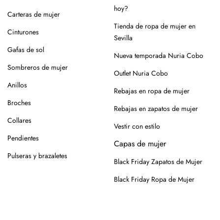
lugar seco y con forma (relleno de papel o con horma),
hoy?
Carteras de mujer
alejados de fuentes de calor.
Tienda de ropa de mujer en
Cinturones
Para los modelos de yute, evita mojar la suela. En caso de
Sevilla
roce, usa un cepillo suave en seco.
Gafas de sol
Nueva temporada Nuria Cobo
Siempre es mejor guardarlos en su caja o funda de tela,
Sombreros de mujer
Outlet Nuria Cobo
para que se conserven como el primer día.
Anillos
Rebajas en ropa de mujer
Si tienes alguna duda, puedes consultarnos.
Broches
Rebajas en zapatos de mujer
Collares
Vestir con estilo
Pendientes
Capas de mujer
Pulseras y brazaletes
Black Friday Zapatos de Mujer
Black Friday Ropa de Mujer