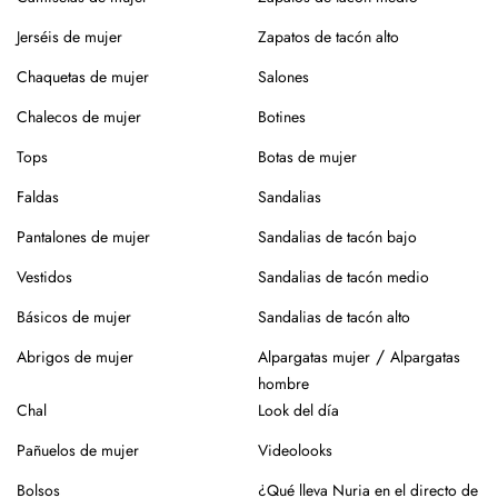
secar en percha y a la sombra para conservar la forma y el
color.
Jerséis de mujer
Zapatos de tacón alto
¿Vas a usar lavadora? Elige un programa delicado en frío,
Chaquetas de mujer
Salones
sin centrifugado. Evita mezclar con otras prendas que
Chalecos de mujer
Botines
puedan dañar el tejido.
Tops
Botas de mujer
Para el planchado, utiliza temperatura media y, si puedes,
plancha del revés. Así evitarás brillos o marcas.
Faldas
Sandalias
Evita la exposición directa al sol durante mucho tiempo.
Pantalones de mujer
Sandalias de tacón bajo
Especialmente en verano, para que no se desgaste el color
Vestidos
Sandalias de tacón medio
de la prenda.
Básicos de mujer
Sandalias de tacón alto
Para los zapatos:
/
Abrigos de mujer
Alpargatas mujer
Alpargatas
Nuestros zapatos están hechos con materiales naturales
hombre
como piel o yute, que requieren cuidados específicos.
Chal
Look del día
En el caso de la piel, pasar un cepillo para eliminar la
Pañuelos de mujer
Videolooks
suciedad, limpiar con un paño ligeramente húmedo y
productos específicos para calzado de piel. Guarda en
Bolsos
¿Qué lleva Nuria en el directo de