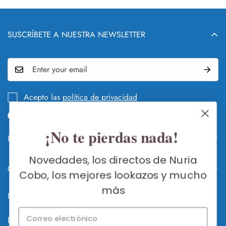
SUSCRÍBETE A NUESTRA NEWSLETTER
Acepto las
política de privacidad
¡No te pierdas nada!
Info legal y DEVOLUCIONES
QUIÉN Y QUÉ ES NURIA COBO
Novedades, los directos de Nuria
Contacte con nosotros
Cobo, los mejores lookazos y mucho
GUÍA DE CAMBIOS Y DEVOLUCIONES
FLAGSHIP STORE SEVILLA
más
HACER UN CAMBIO O DEVOLUCIÓN
Nuria Cobo, Zapatos de Fiesta Online © 2026
C/ Méndez Núñez 7, 41001 Sevilla
ENVÍOS A TODO EL MUNDO
Lunes a Sábados: AGOSTO CERRADA POR VACACIONES
Español
Online abierto 24h. en www.nuriacobo.com