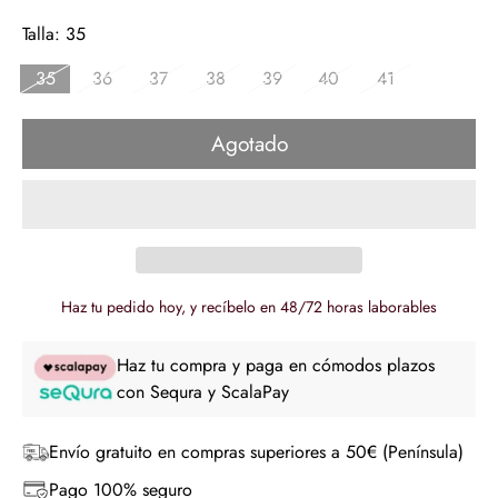
de
regular
Talla:
35
venta
35
36
37
38
39
40
41
Agotado
Haz tu pedido hoy, y recíbelo en 48/72 horas laborables
Haz tu compra y paga en cómodos plazos
con Sequra y ScalaPay
Envío gratuito en compras superiores a 50€ (Península)
Pago 100% seguro