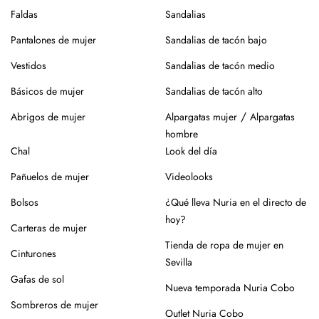
Faldas
Sandalias
roce, usa un cepillo suave en seco.
Pantalones de mujer
Sandalias de tacón bajo
Siempre es mejor guardarlos en su caja o funda de tela,
para que se conserven como el primer día.
Vestidos
Sandalias de tacón medio
Si tienes alguna duda, puedes consultarnos.
Básicos de mujer
Sandalias de tacón alto
/
Abrigos de mujer
Alpargatas mujer
Alpargatas
hombre
Chal
Look del día
Pañuelos de mujer
Videolooks
Bolsos
¿Qué lleva Nuria en el directo de
hoy?
Carteras de mujer
Tienda de ropa de mujer en
Cinturones
Sevilla
Gafas de sol
Nueva temporada Nuria Cobo
Sombreros de mujer
Outlet Nuria Cobo