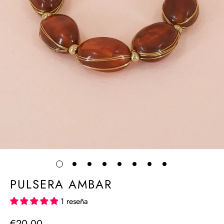
PULSERA AMBAR
1 reseña
€20,00
Precio