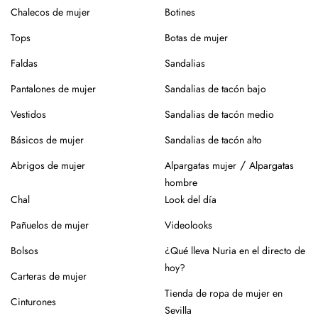
sin centrifugado. Evita mezclar con otras prendas que
Chalecos de mujer
Botines
puedan dañar el tejido.
Tops
Botas de mujer
Para el planchado, utiliza temperatura media y, si puedes,
plancha del revés. Así evitarás brillos o marcas.
Faldas
Sandalias
Evita la exposición directa al sol durante mucho tiempo.
Pantalones de mujer
Sandalias de tacón bajo
Especialmente en verano, para que no se desgaste el color
Vestidos
Sandalias de tacón medio
de la prenda.
Básicos de mujer
Sandalias de tacón alto
Para los zapatos:
/
Abrigos de mujer
Alpargatas mujer
Alpargatas
Nuestros zapatos están hechos con materiales naturales
hombre
como piel o yute, que requieren cuidados específicos.
Chal
Look del día
En el caso de la piel, pasar un cepillo para eliminar la
Pañuelos de mujer
Videolooks
suciedad, limpiar con un paño ligeramente húmedo y
productos específicos para calzado de piel. Guarda en
Bolsos
¿Qué lleva Nuria en el directo de
lugar seco y con forma (relleno de papel o con horma),
hoy?
Carteras de mujer
alejados de fuentes de calor.
Tienda de ropa de mujer en
Cinturones
Para los modelos de yute, evita mojar la suela. En caso de
Sevilla