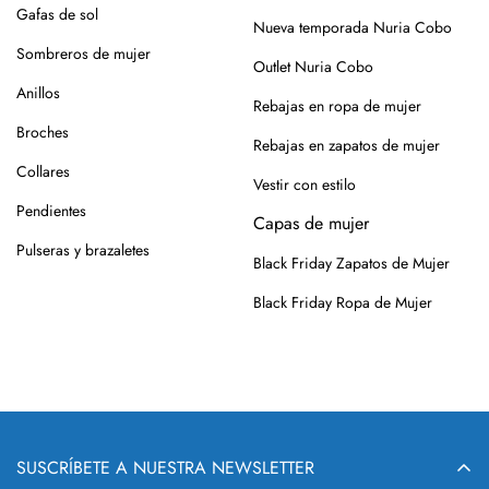
roce, usa un cepillo suave en seco.
Gafas de sol
Nueva temporada Nuria Cobo
Siempre es mejor guardarlos en su caja o funda de tela,
Sombreros de mujer
Outlet Nuria Cobo
para que se conserven como el primer día.
Anillos
Rebajas en ropa de mujer
Si tienes alguna duda, puedes consultarnos.
Broches
Rebajas en zapatos de mujer
Collares
Vestir con estilo
Pendientes
Capas de mujer
Pulseras y brazaletes
Black Friday Zapatos de Mujer
Black Friday Ropa de Mujer
SUSCRÍBETE A NUESTRA NEWSLETTER