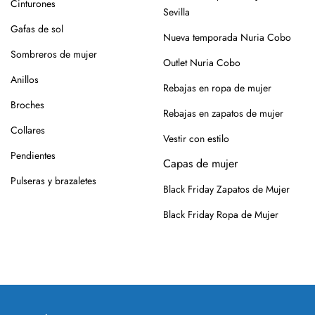
Cinturones
Para los modelos de yute, evita mojar la suela. En caso de
Sevilla
roce, usa un cepillo suave en seco.
Gafas de sol
Nueva temporada Nuria Cobo
Siempre es mejor guardarlos en su caja o funda de tela,
Sombreros de mujer
Outlet Nuria Cobo
para que se conserven como el primer día.
Anillos
Rebajas en ropa de mujer
Si tienes alguna duda, puedes consultarnos.
Broches
Rebajas en zapatos de mujer
Collares
Vestir con estilo
Pendientes
Capas de mujer
Pulseras y brazaletes
Black Friday Zapatos de Mujer
Black Friday Ropa de Mujer