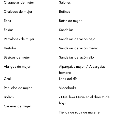
¿Vas a usar lavadora? Elige un programa delicado en frío,
Chaquetas de mujer
Salones
sin centrifugado. Evita mezclar con otras prendas que
Chalecos de mujer
Botines
puedan dañar el tejido.
Tops
Botas de mujer
Para el planchado, utiliza temperatura media y, si puedes,
plancha del revés. Así evitarás brillos o marcas.
Faldas
Sandalias
Evita la exposición directa al sol durante mucho tiempo.
Pantalones de mujer
Sandalias de tacón bajo
Especialmente en verano, para que no se desgaste el color
Vestidos
Sandalias de tacón medio
de la prenda.
Básicos de mujer
Sandalias de tacón alto
Para los zapatos:
/
Abrigos de mujer
Alpargatas mujer
Alpargatas
Nuestros zapatos están hechos con materiales naturales
hombre
como piel o yute, que requieren cuidados específicos.
Chal
Look del día
En el caso de la piel, pasar un cepillo para eliminar la
Pañuelos de mujer
Videolooks
suciedad, limpiar con un paño ligeramente húmedo y
productos específicos para calzado de piel. Guarda en
Bolsos
¿Qué lleva Nuria en el directo de
lugar seco y con forma (relleno de papel o con horma),
hoy?
Carteras de mujer
alejados de fuentes de calor.
Tienda de ropa de mujer en