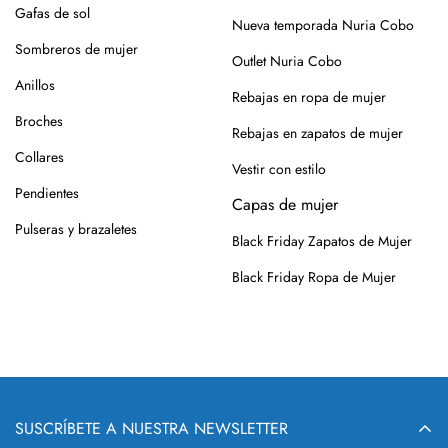
roce, usa un cepillo suave en seco.
Gafas de sol
Nueva temporada Nuria Cobo
Siempre es mejor guardarlos en su caja o funda de tela,
Sombreros de mujer
Outlet Nuria Cobo
para que se conserven como el primer día.
Anillos
Rebajas en ropa de mujer
Si tienes alguna duda, puedes consultarnos.
Broches
Rebajas en zapatos de mujer
Collares
Vestir con estilo
Pendientes
Capas de mujer
Pulseras y brazaletes
Black Friday Zapatos de Mujer
Black Friday Ropa de Mujer
SUSCRÍBETE A NUESTRA NEWSLETTER