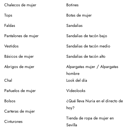
sin centrifugado. Evita mezclar con otras prendas que
Chalecos de mujer
Botines
puedan dañar el tejido.
Tops
Botas de mujer
Para el planchado, utiliza temperatura media y, si puedes,
plancha del revés. Así evitarás brillos o marcas.
Faldas
Sandalias
Evita la exposición directa al sol durante mucho tiempo.
Pantalones de mujer
Sandalias de tacón bajo
Especialmente en verano, para que no se desgaste el color
Vestidos
Sandalias de tacón medio
de la prenda.
Básicos de mujer
Sandalias de tacón alto
Para los zapatos:
/
Abrigos de mujer
Alpargatas mujer
Alpargatas
Nuestros zapatos están hechos con materiales naturales
hombre
como piel o yute, que requieren cuidados específicos.
Chal
Look del día
En el caso de la piel, pasar un cepillo para eliminar la
Pañuelos de mujer
Videolooks
suciedad, limpiar con un paño ligeramente húmedo y
productos específicos para calzado de piel. Guarda en
Bolsos
¿Qué lleva Nuria en el directo de
lugar seco y con forma (relleno de papel o con horma),
hoy?
Carteras de mujer
alejados de fuentes de calor.
Tienda de ropa de mujer en
Cinturones
Para los modelos de yute, evita mojar la suela. En caso de
Sevilla