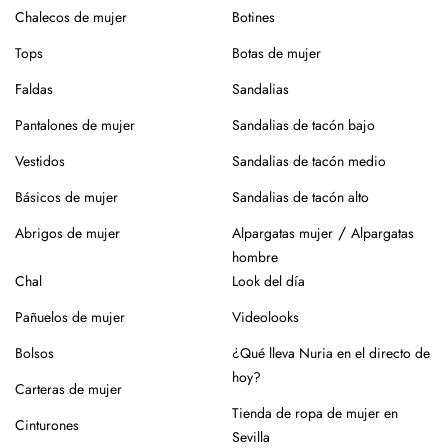
sin centrifugado. Evita mezclar con otras prendas que
Chalecos de mujer
Botines
puedan dañar el tejido.
Tops
Botas de mujer
Para el planchado, utiliza temperatura media y, si puedes,
plancha del revés. Así evitarás brillos o marcas.
Faldas
Sandalias
Evita la exposición directa al sol durante mucho tiempo.
Pantalones de mujer
Sandalias de tacón bajo
Especialmente en verano, para que no se desgaste el color
Vestidos
Sandalias de tacón medio
de la prenda.
Básicos de mujer
Sandalias de tacón alto
Para los zapatos:
/
Abrigos de mujer
Alpargatas mujer
Alpargatas
Nuestros zapatos están hechos con materiales naturales
hombre
como piel o yute, que requieren cuidados específicos.
Chal
Look del día
En el caso de la piel, pasar un cepillo para eliminar la
Pañuelos de mujer
Videolooks
suciedad, limpiar con un paño ligeramente húmedo y
productos específicos para calzado de piel. Guarda en
Bolsos
¿Qué lleva Nuria en el directo de
lugar seco y con forma (relleno de papel o con horma),
hoy?
Carteras de mujer
alejados de fuentes de calor.
Tienda de ropa de mujer en
Cinturones
Para los modelos de yute, evita mojar la suela. En caso de
Sevilla