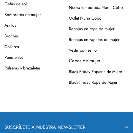
roce, usa un cepillo suave en seco.
Gafas de sol
Nueva temporada Nuria Cobo
Siempre es mejor guardarlos en su caja o funda de tela,
Sombreros de mujer
Outlet Nuria Cobo
para que se conserven como el primer día.
Anillos
Rebajas en ropa de mujer
Si tienes alguna duda, puedes consultarnos.
Broches
Rebajas en zapatos de mujer
Collares
Vestir con estilo
Pendientes
Capas de mujer
Pulseras y brazaletes
Black Friday Zapatos de Mujer
Black Friday Ropa de Mujer
SUSCRÍBETE A NUESTRA NEWSLETTER