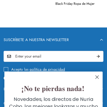
Black Friday Ropa de Mujer
SUSCRÍBETE A NUESTRA NEWSLETTER
Acepto las
política de privacidad
¡No te pierdas nada!
Info legal y DEVOLUCIONES
QUIÉN Y QUÉ ES NURIA COBO
Novedades, los directos de Nuria
Contacte con nosotros
Cobo, los mejores lookazos y mucho
GUÍA DE CAMBIOS Y DEVOLUCIONES