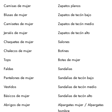
Composición: 98% Algodón 2% Elastan
tintorería, especialmente en prendas con entretelado o
Camisas de mujer
Zapatos planos
tejidos delicados.
Blusas de mujer
Zapatos de tacón bajo
Si prefieres lavar en casa, mejor a mano, sin retorcer, y deja
Camisetas de mujer
Zapatos de tacón medio
secar en percha y a la sombra para conservar la forma y el
color.
Jerséis de mujer
Zapatos de tacón alto
¿Vas a usar lavadora? Elige un programa delicado en frío,
Chaquetas de mujer
Salones
sin centrifugado. Evita mezclar con otras prendas que
Chalecos de mujer
Botines
puedan dañar el tejido.
Tops
Botas de mujer
Para el planchado, utiliza temperatura media y, si puedes,
plancha del revés. Así evitarás brillos o marcas.
Faldas
Sandalias
Evita la exposición directa al sol durante mucho tiempo.
Pantalones de mujer
Sandalias de tacón bajo
Especialmente en verano, para que no se desgaste el color
Vestidos
Sandalias de tacón medio
de la prenda.
Básicos de mujer
Sandalias de tacón alto
Para los zapatos:
/
Abrigos de mujer
Alpargatas mujer
Alpargatas
Nuestros zapatos están hechos con materiales naturales
hombre