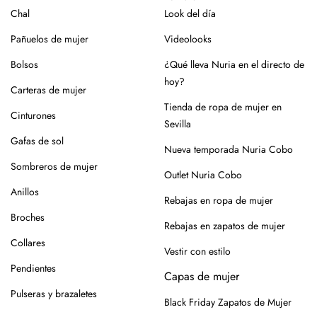
como piel o yute, que requieren cuidados específicos.
Chal
Look del día
En el caso de la piel, pasar un cepillo para eliminar la
Pañuelos de mujer
Videolooks
suciedad, limpiar con un paño ligeramente húmedo y
productos específicos para calzado de piel. Guarda en
Bolsos
¿Qué lleva Nuria en el directo de
lugar seco y con forma (relleno de papel o con horma),
hoy?
Carteras de mujer
alejados de fuentes de calor.
Tienda de ropa de mujer en
Cinturones
Para los modelos de yute, evita mojar la suela. En caso de
Sevilla
roce, usa un cepillo suave en seco.
Gafas de sol
Nueva temporada Nuria Cobo
Siempre es mejor guardarlos en su caja o funda de tela,
Sombreros de mujer
Outlet Nuria Cobo
para que se conserven como el primer día.
Anillos
Rebajas en ropa de mujer
Si tienes alguna duda, puedes consultarnos.
Broches
Rebajas en zapatos de mujer
Collares
Vestir con estilo
Pendientes
Capas de mujer
Pulseras y brazaletes
Black Friday Zapatos de Mujer