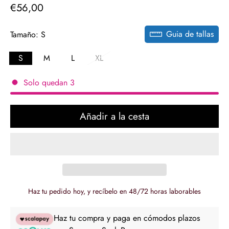
€56,00
Precio
regular
Guia de tallas
Tamaño:
S
S
M
L
XL
Solo quedan
3
Añadir a la cesta
Haz tu pedido hoy, y recíbelo en 48/72 horas laborables
Haz tu compra y paga en cómodos plazos