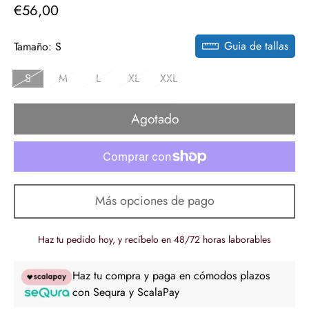
€56,00
Precio
regular
Guia de tallas
Tamaño:
S
S
M
L
XL
XXL
Agotado
Más opciones de pago
Haz tu pedido hoy, y recíbelo en 48/72 horas laborables
Haz tu compra y paga en cómodos plazos
con Sequra y ScalaPay