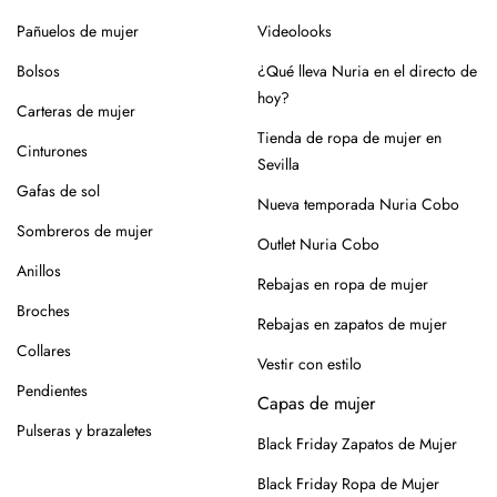
En el caso de la piel, pasar un cepillo para eliminar la
Pañuelos de mujer
Videolooks
suciedad, limpiar con un paño ligeramente húmedo y
productos específicos para calzado de piel. Guarda en
Bolsos
¿Qué lleva Nuria en el directo de
lugar seco y con forma (relleno de papel o con horma),
hoy?
Carteras de mujer
alejados de fuentes de calor.
Tienda de ropa de mujer en
Cinturones
Para los modelos de yute, evita mojar la suela. En caso de
Sevilla
roce, usa un cepillo suave en seco.
Gafas de sol
Nueva temporada Nuria Cobo
Siempre es mejor guardarlos en su caja o funda de tela,
Sombreros de mujer
Outlet Nuria Cobo
para que se conserven como el primer día.
Anillos
Rebajas en ropa de mujer
Si tienes alguna duda, puedes consultarnos.
Broches
Rebajas en zapatos de mujer
Collares
Vestir con estilo
Pendientes
Capas de mujer
Pulseras y brazaletes
Black Friday Zapatos de Mujer
Black Friday Ropa de Mujer