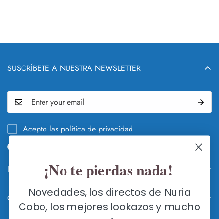
SUSCRÍBETE A NUESTRA NEWSLETTER
Acepto las
política de privacidad
¡No te pierdas nada!
Info legal y DEVOLUCIONES
QUIÉN Y QUÉ ES NURIA COBO
Novedades, los directos de Nuria
Contacte con nosotros
GUÍA DE CAMBIOS Y DEVOLUCIONES
Cobo, los mejores lookazos y mucho
FLAGSHIP STORE SEVILLA