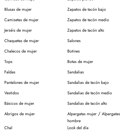
tejidos delicados.
Blusas de mujer
Zapatos de tacón bajo
Si prefieres lavar en casa, mejor a mano, sin retorcer, y deja
Camisetas de mujer
Zapatos de tacón medio
secar en percha y a la sombra para conservar la forma y el
color.
Jerséis de mujer
Zapatos de tacón alto
¿Vas a usar lavadora? Elige un programa delicado en frío,
Chaquetas de mujer
Salones
sin centrifugado. Evita mezclar con otras prendas que
Chalecos de mujer
Botines
puedan dañar el tejido.
Tops
Botas de mujer
Para el planchado, utiliza temperatura media y, si puedes,
plancha del revés. Así evitarás brillos o marcas.
Faldas
Sandalias
Evita la exposición directa al sol durante mucho tiempo.
Pantalones de mujer
Sandalias de tacón bajo
Especialmente en verano, para que no se desgaste el color
Vestidos
Sandalias de tacón medio
de la prenda.
Básicos de mujer
Sandalias de tacón alto
Para los zapatos:
/
Abrigos de mujer
Alpargatas mujer
Alpargatas
Nuestros zapatos están hechos con materiales naturales
hombre
como piel o yute, que requieren cuidados específicos.
Chal
Look del día