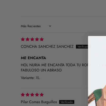
Sort by
CONCHA SANCHEZ SANCHEZ
ME ENCANTA
HOL NURIA ME ENCANTA TODA TU ROPA ME HE
FABULOSO UN ABRASO
XL
Pilar Comas Burguillos