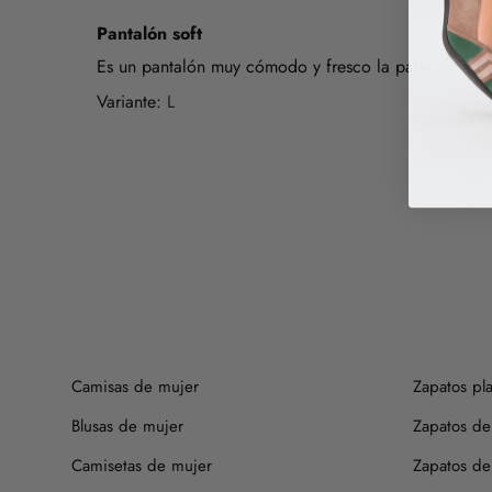
Pantalón soft
Es un pantalón muy cómodo y fresco la parte de arrib
L
Camisas de mujer
Zapatos pl
Blusas de mujer
Zapatos de
Camisetas de mujer
Zapatos de