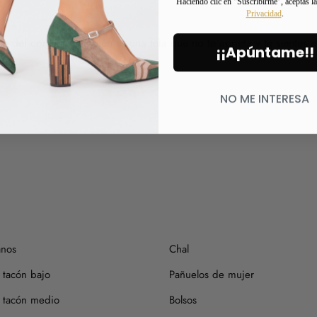
Haciendo clic en "Suscribirme", aceptas l
Privacidad
.
Si tienes alguna duda, puede
a del conjunto también es una tela que no te aprieta y te sientes 
¡¡Apúntame!!
NO ME INTERESA
anos
Chal
 tacón bajo
Pañuelos de mujer
 tacón medio
Bolsos