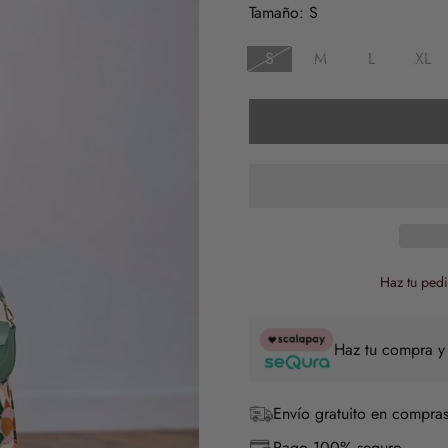
venta
Tamaño:
S
S
M
L
XL
Haz tu pedi
Haz tu compra y
Envío gratuito en compras
Pago 100% seguro