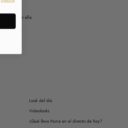
a
Política de
s consultarnos.
muy bien con ella
Look del día
Videolooks
¿Qué lleva Nuria en el directo de hoy?