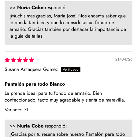
Evita la exposición directa al sol durante mucho tiempo.
>>
Nuria Cobo
respondió:
Especialmente en verano, para que no se desgaste el color
¡Muchísimas gracias, María José! Nos encanta saber que
de la prenda.
te queda tan bien y que lo consideras un fondo de
Para los zapatos:
armario. Gracias también por destacar la importancia de
la guía de tallas
Nuestros zapatos están hechos con materiales naturales
como piel o yute, que requieren cuidados específicos.
En el caso de la piel, pasar un cepillo para eliminar la
21/04/26
suciedad, limpiar con un paño ligeramente húmedo y
Susana Antequera Gomez
productos específicos para calzado de piel. Guarda en
lugar seco y con forma (relleno de papel o con horma),
Pantalón para todo Blanco
alejados de fuentes de calor.
La prenda ideal para tu fondo de armario. Bien
Para los modelos de yute, evita mojar la suela. En caso de
confeccionado, tacto muy agradable y sienta de maravilla.
roce, usa un cepillo suave en seco.
XL
Siempre es mejor guardarlos en su caja o funda de tela,
para que se conserven como el primer día.
>>
Nuria Cobo
respondió:
Si tienes alguna duda, puedes consultarnos.
¡Gracias por tu reseña sobre nuestro Pantalón para todo