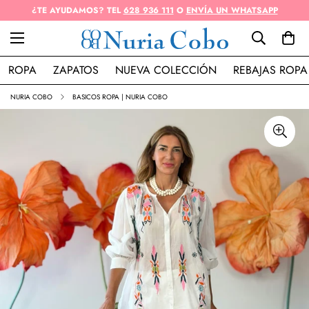
¿TE AYUDAMOS? TEL
628 936 111
O
ENVÍA UN WHATSAPP
ROPA
ZAPATOS
NUEVA COLECCIÓN
REBAJAS ROPA
NURIA COBO
BASICOS ROPA | NURIA COBO