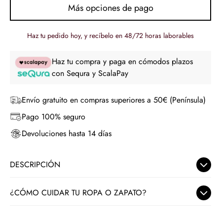
Más opciones de pago
Haz tu pedido hoy, y recíbelo en 48/72 horas laborables
Haz tu compra y paga en cómodos plazos
con Sequra y ScalaPay
Envío gratuito en compras superiores a 50€ (Península)
Pago 100% seguro
Devoluciones hasta 14 días
DESCRIPCIÓN
El
Pantalón Para Todo
es el pantalón que te salva más
¿CÓMO CUIDAR TU ROPA O ZAPATO?
veces de las que imaginas. Su tono es beige perfecto. El
corte es limpio y estiliza la pierna. Me encanta porque no
En Nuria Cobo seleccionamos con mimo tejidos delicados y