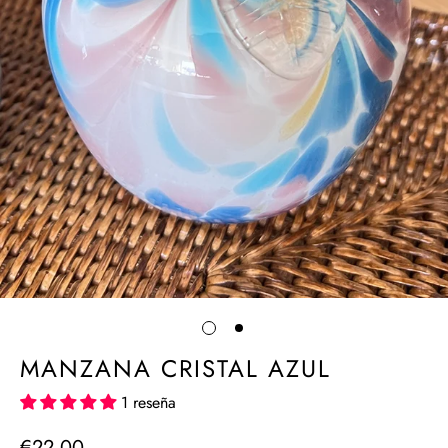
MANZANA CRISTAL AZUL
1 reseña
€22,00
Precio