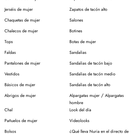
alejados de fuentes de calor.
Jerséis de mujer
Zapatos de tacón alto
Para los modelos de yute, evita mojar la suela. En caso de
Chaquetas de mujer
Salones
roce, usa un cepillo suave en seco.
Chalecos de mujer
Botines
Siempre es mejor guardarlos en su caja o funda de tela,
para que se conserven como el primer día.
Tops
Botas de mujer
Si tienes alguna duda, puedes consultarnos.
Faldas
Sandalias
Pantalones de mujer
Sandalias de tacón bajo
Vestidos
Sandalias de tacón medio
Básicos de mujer
Sandalias de tacón alto
/
Abrigos de mujer
Alpargatas mujer
Alpargatas
hombre
Chal
Look del día
Pañuelos de mujer
Videolooks
Bolsos
¿Qué lleva Nuria en el directo de