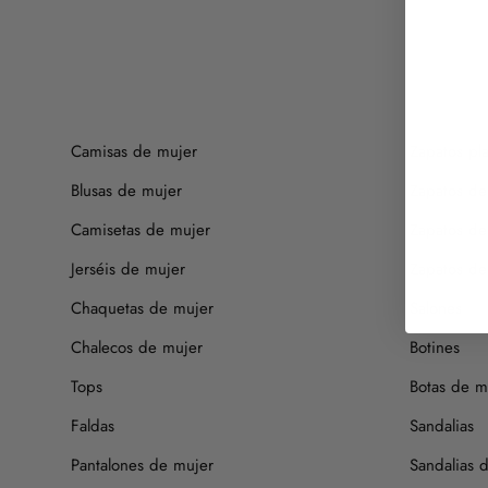
Camisas de mujer
Zapatos pl
Blusas de mujer
Zapatos de
Camisetas de mujer
Zapatos de
Jerséis de mujer
Zapatos de 
Chaquetas de mujer
Salones
Chalecos de mujer
Botines
Tops
Botas de m
Faldas
Sandalias
Pantalones de mujer
Sandalias 