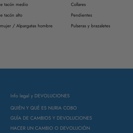
de tacón medio
Collares
Siempre es mejor guardarlos 
primer día.
e tacón alto
Pendientes
Si tienes alguna duda, puede
/
 mujer
Alpargatas hombre
Pulseras y brazaletes
Info legal y DEVOLUCIONES
QUIÉN Y QUÉ ES NURIA COBO
GUÍA DE CAMBIOS Y DEVOLUCIONES
HACER UN CAMBIO O DEVOLUCIÓN