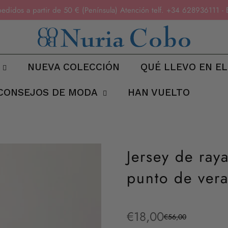
pedidos a partir de 50 € (Península) Atención telf. +34 6289361
NUEVA COLECCIÓN
QUÉ LLEVO EN EL
CONSEJOS DE MODA
HAN VUELTO
Jersey de ray
punto de ver
€18,00
€56,00
Precio
Precio