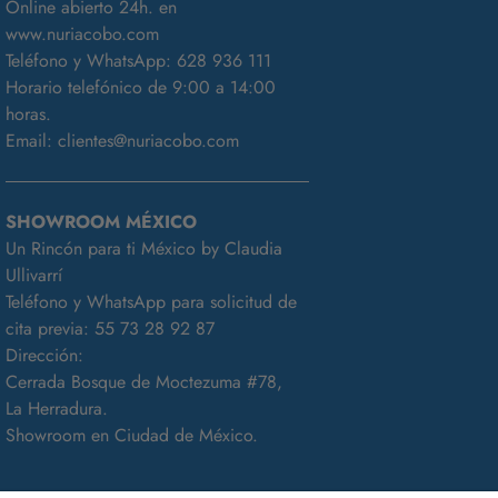
Online abierto 24h. en
www.nuriacobo.com
Teléfono y WhatsApp:
628 936 111
Horario telefónico de 9:00 a 14:00
horas.
Email:
clientes@nuriacobo.com
SHOWROOM MÉXICO
Un Rincón para ti México by Claudia
Ullivarrí
Teléfono y WhatsApp para solicitud de
cita previa:
55 73 28 92 87
Dirección:
Cerrada Bosque de Moctezuma #78,
La Herradura.
Showroom en Ciudad de México.