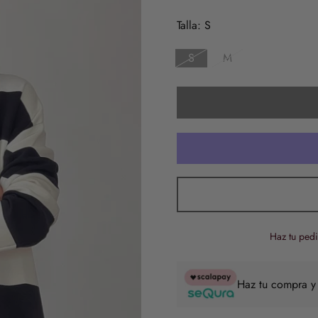
de
regular
venta
Talla:
S
S
M
Haz tu pedi
Haz tu compra y