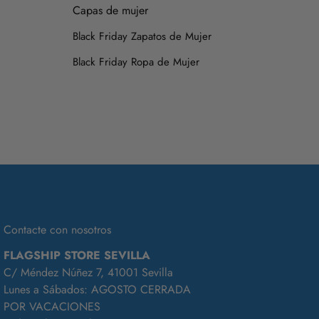
Capas de mujer
en su caja o funda de tela, para que se conserven como el
Black Friday Zapatos de Mujer
s consultarnos.
Black Friday Ropa de Mujer
Contacte con nosotros
FLAGSHIP STORE SEVILLA
C/ Méndez Núñez 7, 41001 Sevilla
Lunes a Sábados: AGOSTO CERRADA
POR VACACIONES