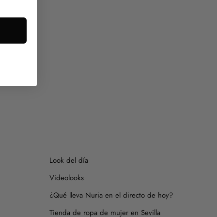
s consultarnos.
Look del día
Videolooks
¿Qué lleva Nuria en el directo de hoy?
Tienda de ropa de mujer en Sevilla