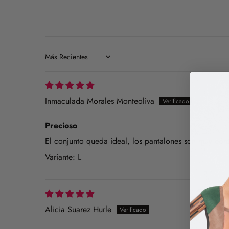
Sort by
Inmaculada Morales Monteoliva
Precioso
El conjunto queda ideal, los pantalones son muy có
L
Alicia Suarez Hurle