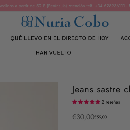
pedidos a partir de 50 € (Península) Atención telf. +34 6289361
QUÉ LLEVO EN EL DIRECTO DE HOY
AC
HAN VUELTO
Jeans sastre c
2 reseñas
€30,00
€59,00
Precio
Precio
de
regular