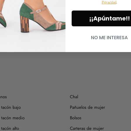
Privacidad
.
primer día.
 Estoy encantada con ellos.
Si tienes alguna duda, puede
¡¡Apúntame!!
NO ME INTERESA
anos
Chal
 tacón bajo
Pañuelos de mujer
 tacón medio
Bolsos
tacón alto
Carteras de mujer