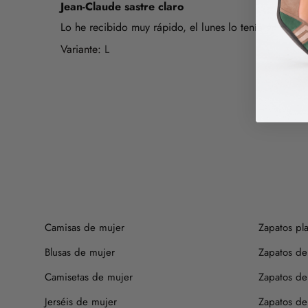
Jean-Claude sastre claro
Lo he recibido muy rápido, el lunes lo tenía en casa.
L
Camisas de mujer
Zapatos pl
Blusas de mujer
Zapatos de
Camisetas de mujer
Zapatos de
Jerséis de mujer
Zapatos de 