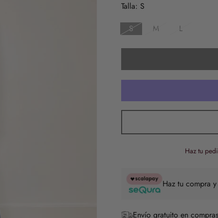
venta
Talla:
S
S
M
L
Haz tu pedi
Haz tu compra y
Envío gratuito en compras