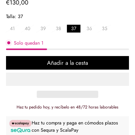
€130,00
Precio
regular
Talla:
37
41
40
39
38
37
36
35
Solo quedan
1
Añadir a la cesta
Haz tu pedido hoy, y recíbelo en 48/72 horas laborables
Haz tu compra y paga en cómodos plazos
con Sequra y ScalaPay