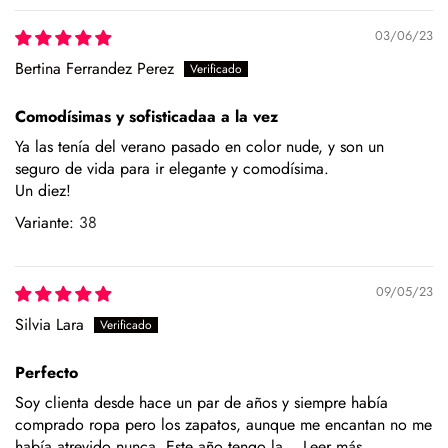
En el caso de la piel, pasar un cepillo para eliminar la
03/06/23
suciedad, limpiar con un paño ligeramente húmedo y
productos específicos para calzado de piel. Guarda en
Bertina Ferrandez Perez
lugar seco y con forma (relleno de papel o con horma),
alejados de fuentes de calor.
Comodísimas y sofisticadaa a la vez
Ya las tenía del verano pasado en color nude, y son un
Para los modelos de yute, evita mojar la suela. En caso de
seguro de vida para ir elegante y comodísima.
roce, usa un cepillo suave en seco.
Un diez!
Siempre es mejor guardarlos en su caja o funda de tela,
38
para que se conserven como el primer día.
Si tienes alguna duda, puedes consultarnos.
09/05/23
Silvia Lara
Perfecto
Soy clienta desde hace un par de años y siempre había
comprado ropa pero los zapatos, aunque me encantan no me
había atrevido nunca. Este año tengo la...
Leer más