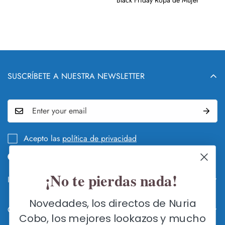
SUSCRÍBETE A NUESTRA NEWSLETTER
Acepto las
política de privacidad
¡No te pierdas nada!
Info legal y DEVOLUCIONES
QUIÉN Y QUÉ ES NURIA COBO
Novedades, los directos de Nuria
Contacte con nosotros
GUÍA DE CAMBIOS Y DEVOLUCIONES
Cobo, los mejores lookazos y mucho