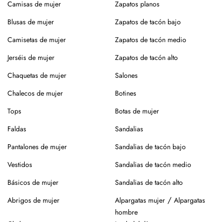
tintorería, especialmente en prendas con entretelado o
Camisas de mujer
Zapatos planos
tejidos delicados.
Blusas de mujer
Zapatos de tacón bajo
Si prefieres lavar en casa, mejor a mano, sin retorcer, y deja
Camisetas de mujer
Zapatos de tacón medio
secar en percha y a la sombra para conservar la forma y el
color.
Jerséis de mujer
Zapatos de tacón alto
¿Vas a usar lavadora? Elige un programa delicado en frío,
Chaquetas de mujer
Salones
sin centrifugado. Evita mezclar con otras prendas que
Chalecos de mujer
Botines
puedan dañar el tejido.
Tops
Botas de mujer
Para el planchado, utiliza temperatura media y, si puedes,
plancha del revés. Así evitarás brillos o marcas.
Faldas
Sandalias
Evita la exposición directa al sol durante mucho tiempo.
Pantalones de mujer
Sandalias de tacón bajo
Especialmente en verano, para que no se desgaste el color
Vestidos
Sandalias de tacón medio
de la prenda.
Básicos de mujer
Sandalias de tacón alto
Para los zapatos:
/
Abrigos de mujer
Alpargatas mujer
Alpargatas
Nuestros zapatos están hechos con materiales naturales
hombre
como piel o yute, que requieren cuidados específicos.