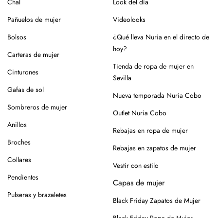
Chal
Look del día
En el caso de la piel, pasar un cepillo para eliminar la
Pañuelos de mujer
Videolooks
suciedad, limpiar con un paño ligeramente húmedo y
productos específicos para calzado de piel. Guarda en
Bolsos
¿Qué lleva Nuria en el directo de
lugar seco y con forma (relleno de papel o con horma),
hoy?
Carteras de mujer
alejados de fuentes de calor.
Tienda de ropa de mujer en
Cinturones
Para los modelos de yute, evita mojar la suela. En caso de
Sevilla
roce, usa un cepillo suave en seco.
Gafas de sol
Nueva temporada Nuria Cobo
Siempre es mejor guardarlos en su caja o funda de tela,
Sombreros de mujer
Outlet Nuria Cobo
para que se conserven como el primer día.
Anillos
Rebajas en ropa de mujer
Si tienes alguna duda, puedes consultarnos.
Broches
Rebajas en zapatos de mujer
Collares
Vestir con estilo
Pendientes
Capas de mujer
Pulseras y brazaletes
Black Friday Zapatos de Mujer
Black Friday Ropa de Mujer