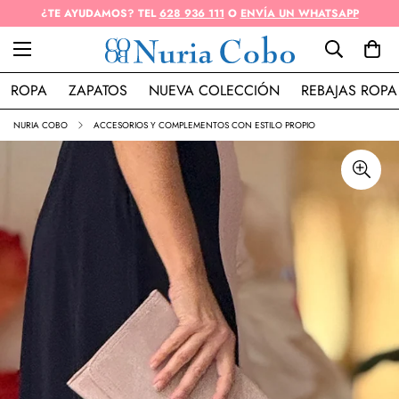
¿TE AYUDAMOS? TEL
628 936 111
O
ENVÍA UN WHATSAPP
ROPA
ZAPATOS
NUEVA COLECCIÓN
REBAJAS ROPA
NURIA COBO
ACCESORIOS Y COMPLEMENTOS CON ESTILO PROPIO