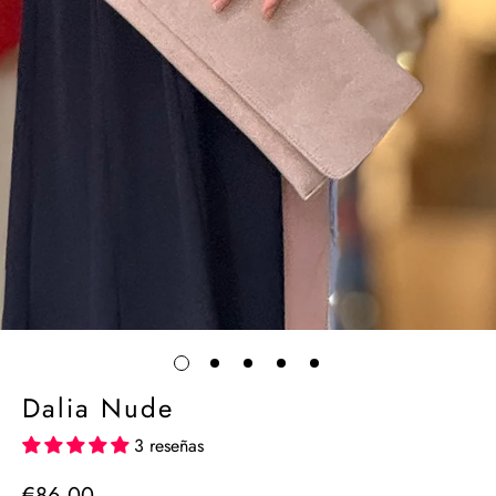
Dalia Nude
3 reseñas
€86,00
Precio