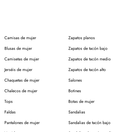
roce, usa un cepillo suave en seco.
Siempre es mejor guardarlos en su caja o funda de tela,
para que se conserven como el primer día.
Si tienes alguna duda, puedes consultarnos.
Camisas de mujer
Zapatos planos
Blusas de mujer
Zapatos de tacón bajo
Camisetas de mujer
Zapatos de tacón medio
Jerséis de mujer
Zapatos de tacón alto
Chaquetas de mujer
Salones
Chalecos de mujer
Botines
Tops
Botas de mujer
Faldas
Sandalias
Pantalones de mujer
Sandalias de tacón bajo