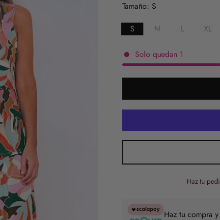
venta
Tamaño:
S
S
M
L
XL
Solo quedan
1
Haz tu pedi
Haz tu compra y