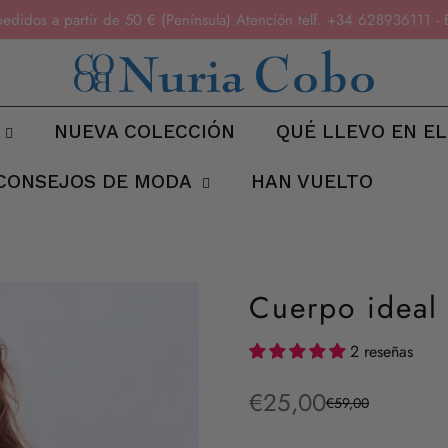
pedidos a partir de 50 € (Península) Atención telf. +34 6289361
NUEVA COLECCIÓN
QUÉ LLEVO EN EL
CONSEJOS DE MODA
HAN VUELTO
Cuerpo ideal
2 reseñas
€25,00
€59,00
Precio
Precio
de
regular