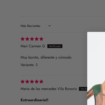
Sort by
Mari Carmen G
Muy bonito, diferente y cómodo
S
Maria de las mercedes Vila Bonoris
Extraordinario!!