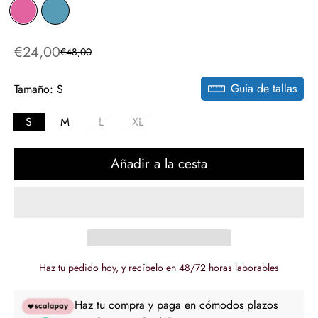
€24,00
€48,00
Precio
Precio
de
regular
Guia de tallas
venta
Tamaño:
S
S
M
L
XL
Añadir a la cesta
Haz tu pedido hoy, y recíbelo en 48/72 horas laborables
Haz tu compra y paga en cómodos plazos