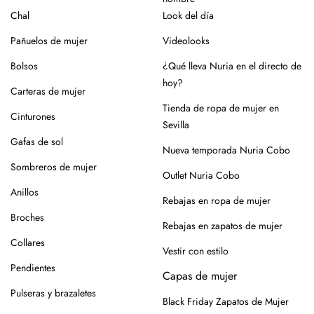
como piel o yute, que requieren cuidados específicos.
Chal
Look del día
En el caso de la piel, pasar un cepillo para eliminar la
Pañuelos de mujer
Videolooks
suciedad, limpiar con un paño ligeramente húmedo y
productos específicos para calzado de piel. Guarda en
Bolsos
¿Qué lleva Nuria en el directo de
lugar seco y con forma (relleno de papel o con horma),
hoy?
Carteras de mujer
alejados de fuentes de calor.
Tienda de ropa de mujer en
Cinturones
Para los modelos de yute, evita mojar la suela. En caso de
Sevilla
roce, usa un cepillo suave en seco.
Gafas de sol
Nueva temporada Nuria Cobo
Siempre es mejor guardarlos en su caja o funda de tela,
Sombreros de mujer
Outlet Nuria Cobo
para que se conserven como el primer día.
Anillos
Rebajas en ropa de mujer
Si tienes alguna duda, puedes consultarnos.
Broches
Rebajas en zapatos de mujer
Collares
Vestir con estilo
Pendientes
Capas de mujer
Pulseras y brazaletes
Black Friday Zapatos de Mujer