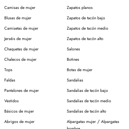
se agradece muchísimo porque resulta cómodo y hace que
tintorería, especialmente en prendas con entretelado o
siente de una forma más fluida y favorecedora.
Camisas de mujer
Zapatos planos
tejidos delicados.
Nuria lleva la talla S, usa normalmente la talla 38 y mide
Blusas de mujer
Zapatos de tacón bajo
Si prefieres lavar en casa, mejor a mano, sin retorcer, y deja
1.72 m
Camisetas de mujer
Zapatos de tacón medio
secar en percha y a la sombra para conservar la forma y el
Composición: 95% Poliéster, 5% Elastán
color.
Jerséis de mujer
Zapatos de tacón alto
¿Vas a usar lavadora? Elige un programa delicado en frío,
Chaquetas de mujer
Salones
sin centrifugado. Evita mezclar con otras prendas que
Chalecos de mujer
Botines
puedan dañar el tejido.
Tops
Botas de mujer
Para el planchado, utiliza temperatura media y, si puedes,
plancha del revés. Así evitarás brillos o marcas.
Faldas
Sandalias
Evita la exposición directa al sol durante mucho tiempo.
Pantalones de mujer
Sandalias de tacón bajo
Especialmente en verano, para que no se desgaste el color
Vestidos
Sandalias de tacón medio
de la prenda.
Básicos de mujer
Sandalias de tacón alto
Para los zapatos:
/
Abrigos de mujer
Alpargatas mujer
Alpargatas
Nuestros zapatos están hechos con materiales naturales
hombre