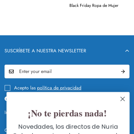
Black Friday Ropa de Mujer
SUSCRÍBETE A NUESTRA NEWSLETTER
Acepto las
política de privacidad
¡No te pierdas nada!
Info legal y DEVOLUCIONES
QUIÉN Y QUÉ ES NURIA COBO
Novedades, los directos de Nuria
Contacte con nosotros