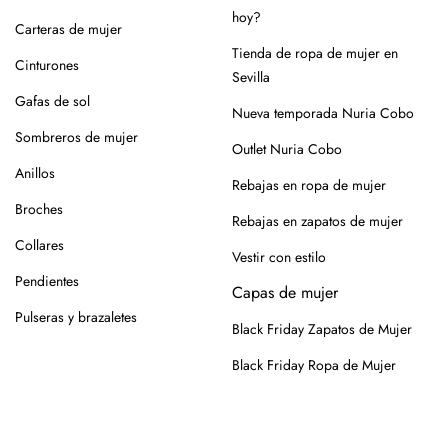
hoy?
Para los modelos de yute, evita mojar la suela. En caso de
Carteras de mujer
roce, usa un cepillo suave en seco.
Tienda de ropa de mujer en
Cinturones
Sevilla
Siempre es mejor guardarlos en su caja o funda de tela,
Gafas de sol
para que se conserven como el primer día.
Nueva temporada Nuria Cobo
Sombreros de mujer
Si tienes alguna duda, puedes consultarnos.
Outlet Nuria Cobo
Anillos
Rebajas en ropa de mujer
Broches
Rebajas en zapatos de mujer
Collares
Vestir con estilo
Pendientes
Capas de mujer
Pulseras y brazaletes
Black Friday Zapatos de Mujer
Black Friday Ropa de Mujer