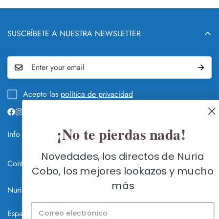
SUSCRÍBETE A NUESTRA NEWSLETTER
Acepto las
política de privacidad
¡No te pierdas nada!
Info legal y DEVOLUCIONES
QUIÉN Y QUÉ ES NURIA COBO
Novedades, los directos de Nuria
Contacte con nosotros
Cobo, los mejores lookazos y mucho
GUÍA DE CAMBIOS Y DEVOLUCIONES
FLAGSHIP STORE SEVILLA
más
HACER UN CAMBIO O DEVOLUCIÓN
Nuria Cobo, Zapatos de Fiesta Online © 2026
C/ Méndez Núñez 7, 41001 Sevilla
ENVÍOS A TODO EL MUNDO
Lunes a Sábados: AGOSTO CERRADA POR VACACIONES
Español
Online abierto 24h. en www.nuriacobo.com