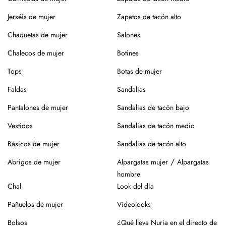
¿Vas a usar lavadora? Elige un programa delicado en frío,
Jerséis de mujer
Zapatos de tacón alto
sin centrifugado. Evita mezclar con otras prendas que
puedan dañar el tejido.
Chaquetas de mujer
Salones
Para el planchado, utiliza temperatura media y, si puedes,
Chalecos de mujer
Botines
plancha del revés. Así evitarás brillos o marcas.
Tops
Botas de mujer
Evita la exposición directa al sol durante mucho tiempo.
Faldas
Sandalias
Especialmente en verano, para que no se desgaste el color
de la prenda.
Pantalones de mujer
Sandalias de tacón bajo
Para los zapatos:
Vestidos
Sandalias de tacón medio
Nuestros zapatos están hechos con materiales naturales
Básicos de mujer
Sandalias de tacón alto
como piel o yute, que requieren cuidados específicos.
/
Abrigos de mujer
Alpargatas mujer
Alpargatas
En el caso de la piel, pasar un cepillo para eliminar la
hombre
suciedad, limpiar con un paño ligeramente húmedo y
Chal
Look del día
productos específicos para calzado de piel. Guarda en
Pañuelos de mujer
Videolooks
lugar seco y con forma (relleno de papel o con horma),
alejados de fuentes de calor.
Bolsos
¿Qué lleva Nuria en el directo de