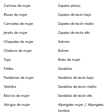
Camisas de mujer
roce, usa un cepillo suave en seco.
Zapatos planos
Blusas de mujer
Siempre es mejor guardarlos en su caja o funda de tela,
Zapatos de tacón bajo
para que se conserven como el primer día.
Camisetas de mujer
Zapatos de tacón medio
Si tienes alguna duda, puedes consultarnos.
Jerséis de mujer
Zapatos de tacón alto
Chaquetas de mujer
Salones
Chalecos de mujer
Botines
Tops
Botas de mujer
Faldas
Sandalias
Pantalones de mujer
Sandalias de tacón bajo
Vestidos
Sandalias de tacón medio
Básicos de mujer
Sandalias de tacón alto
/
Abrigos de mujer
Alpargatas mujer
Alpargatas
hombre