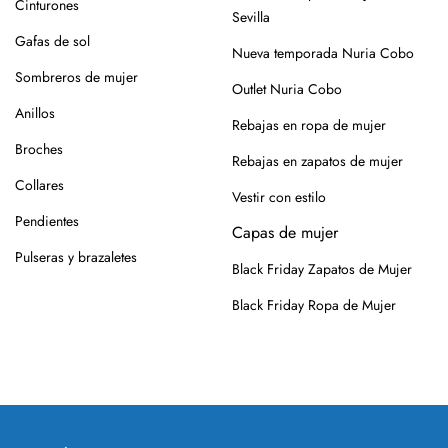
Cinturones
Para los modelos de yute, evita mojar la suela. En caso de
Sevilla
roce, usa un cepillo suave en seco.
Gafas de sol
Nueva temporada Nuria Cobo
Siempre es mejor guardarlos en su caja o funda de tela,
Sombreros de mujer
Outlet Nuria Cobo
para que se conserven como el primer día.
Anillos
Rebajas en ropa de mujer
Si tienes alguna duda, puedes consultarnos.
Broches
Rebajas en zapatos de mujer
Collares
Vestir con estilo
Pendientes
Capas de mujer
Pulseras y brazaletes
Black Friday Zapatos de Mujer
Black Friday Ropa de Mujer