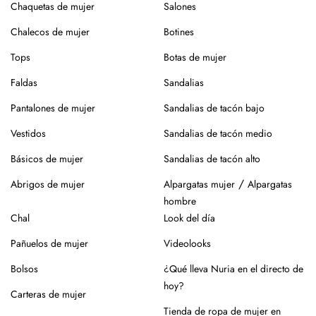
¿Vas a usar lavadora? Elige un programa delicado en frío,
Chaquetas de mujer
Salones
sin centrifugado. Evita mezclar con otras prendas que
Chalecos de mujer
Botines
puedan dañar el tejido.
Tops
Botas de mujer
Para el planchado, utiliza temperatura media y, si puedes,
plancha del revés. Así evitarás brillos o marcas.
Faldas
Sandalias
Evita la exposición directa al sol durante mucho tiempo.
Pantalones de mujer
Sandalias de tacón bajo
Especialmente en verano, para que no se desgaste el color
Vestidos
Sandalias de tacón medio
de la prenda.
Básicos de mujer
Sandalias de tacón alto
Para los zapatos:
/
Abrigos de mujer
Alpargatas mujer
Alpargatas
Nuestros zapatos están hechos con materiales naturales
hombre
como piel o yute, que requieren cuidados específicos.
Chal
Look del día
En el caso de la piel, pasar un cepillo para eliminar la
Pañuelos de mujer
Videolooks
suciedad, limpiar con un paño ligeramente húmedo y
productos específicos para calzado de piel. Guarda en
Bolsos
¿Qué lleva Nuria en el directo de
lugar seco y con forma (relleno de papel o con horma),
hoy?
Carteras de mujer
alejados de fuentes de calor.
Tienda de ropa de mujer en