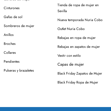
alejados de fuentes de calor.
Tienda de ropa de mujer en
Cinturones
Para los modelos de yute, evita mojar la suela. En caso de
Sevilla
roce, usa un cepillo suave en seco.
Gafas de sol
Nueva temporada Nuria Cobo
Siempre es mejor guardarlos en su caja o funda de tela,
Sombreros de mujer
Outlet Nuria Cobo
para que se conserven como el primer día.
Anillos
Rebajas en ropa de mujer
Si tienes alguna duda, puedes consultarnos.
Broches
Rebajas en zapatos de mujer
Collares
Vestir con estilo
Pendientes
Capas de mujer
Pulseras y brazaletes
Black Friday Zapatos de Mujer
Black Friday Ropa de Mujer