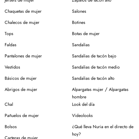
¿Vas a usar lavadora? Elige un programa delicado en frío,
Chaquetas de mujer
Salones
sin centrifugado. Evita mezclar con otras prendas que
Chalecos de mujer
Botines
puedan dañar el tejido.
Tops
Botas de mujer
Para el planchado, utiliza temperatura media y, si puedes,
plancha del revés. Así evitarás brillos o marcas.
Faldas
Sandalias
Evita la exposición directa al sol durante mucho tiempo.
Pantalones de mujer
Sandalias de tacón bajo
Especialmente en verano, para que no se desgaste el color
Vestidos
Sandalias de tacón medio
de la prenda.
Básicos de mujer
Sandalias de tacón alto
Para los zapatos:
/
Abrigos de mujer
Alpargatas mujer
Alpargatas
Nuestros zapatos están hechos con materiales naturales
hombre
como piel o yute, que requieren cuidados específicos.
Chal
Look del día
En el caso de la piel, pasar un cepillo para eliminar la
Pañuelos de mujer
Videolooks
suciedad, limpiar con un paño ligeramente húmedo y
productos específicos para calzado de piel. Guarda en
Bolsos
¿Qué lleva Nuria en el directo de
lugar seco y con forma (relleno de papel o con horma),
hoy?
Carteras de mujer