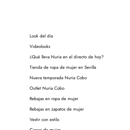
l sol durante mucho tiempo. Especialmente en verano, para
de la prenda.
a
Política de
Look del día
s con materiales naturales como piel o yute, que requieren
Videolooks
¿Qué lleva Nuria en el directo de hoy?
un cepillo para eliminar la suciedad, limpiar con un paño
Tienda de ropa de mujer en Sevilla
os específicos para calzado de piel. Guarda en lugar
 papel o con horma), alejados de fuentes de calor.
Nueva temporada Nuria Cobo
ta mojar la suela. En caso de roce, usa un cepillo suave en
Outlet Nuria Cobo
Rebajas en ropa de mujer
en su caja o funda de tela, para que se conserven como el
Rebajas en zapatos de mujer
Vestir con estilo
s consultarnos.
Capas de mujer