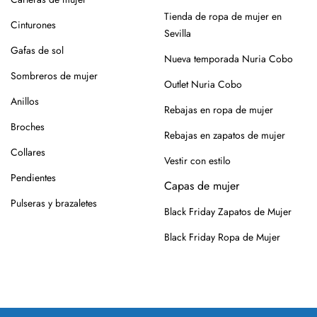
alejados de fuentes de calor.
Tienda de ropa de mujer en
Cinturones
Para los modelos de yute, evita mojar la suela. En caso de
Sevilla
roce, usa un cepillo suave en seco.
Gafas de sol
Nueva temporada Nuria Cobo
Siempre es mejor guardarlos en su caja o funda de tela,
Sombreros de mujer
Outlet Nuria Cobo
para que se conserven como el primer día.
Anillos
Rebajas en ropa de mujer
Si tienes alguna duda, puedes consultarnos.
Broches
Rebajas en zapatos de mujer
Collares
Vestir con estilo
Pendientes
Capas de mujer
Pulseras y brazaletes
Black Friday Zapatos de Mujer
Black Friday Ropa de Mujer