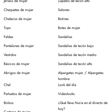
Jerséis de mujer
Zapatos de tacón alto
¿Vas a usar lavadora? Elige un programa delicado en frío,
Chaquetas de mujer
Salones
sin centrifugado. Evita mezclar con otras prendas que
Chalecos de mujer
Botines
puedan dañar el tejido.
Tops
Botas de mujer
Para el planchado, utiliza temperatura media y, si puedes,
plancha del revés. Así evitarás brillos o marcas.
Faldas
Sandalias
Evita la exposición directa al sol durante mucho tiempo.
Pantalones de mujer
Sandalias de tacón bajo
Especialmente en verano, para que no se desgaste el color
Vestidos
Sandalias de tacón medio
de la prenda.
Básicos de mujer
Sandalias de tacón alto
Para los zapatos:
/
Abrigos de mujer
Alpargatas mujer
Alpargatas
Nuestros zapatos están hechos con materiales naturales
hombre
como piel o yute, que requieren cuidados específicos.
Chal
Look del día
En el caso de la piel, pasar un cepillo para eliminar la
Pañuelos de mujer
Videolooks
suciedad, limpiar con un paño ligeramente húmedo y
productos específicos para calzado de piel. Guarda en
Bolsos
¿Qué lleva Nuria en el directo de
lugar seco y con forma (relleno de papel o con horma),
hoy?
Carteras de mujer