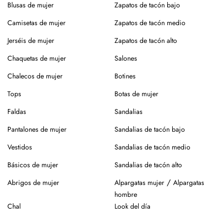
Blusas de mujer
Zapatos de tacón bajo
productos específicos para calzado de piel. Guarda en
lugar seco y con forma (relleno de papel o con horma),
Camisetas de mujer
Zapatos de tacón medio
alejados de fuentes de calor.
Jerséis de mujer
Zapatos de tacón alto
Para los modelos de yute, evita mojar la suela. En caso de
Chaquetas de mujer
Salones
roce, usa un cepillo suave en seco.
Chalecos de mujer
Botines
Siempre es mejor guardarlos en su caja o funda de tela,
para que se conserven como el primer día.
Tops
Botas de mujer
Si tienes alguna duda, puedes consultarnos.
Faldas
Sandalias
Pantalones de mujer
Sandalias de tacón bajo
Vestidos
Sandalias de tacón medio
Básicos de mujer
Sandalias de tacón alto
/
Abrigos de mujer
Alpargatas mujer
Alpargatas
hombre
Chal
Look del día