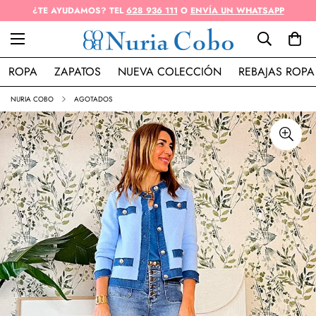
¿TE AYUDAMOS? TEL
628 936 111
O
ENVÍA UN WHATSAPP
ROPA
ZAPATOS
NUEVA COLECCIÓN
REBAJAS ROPA
NURIA COBO
AGOTADOS