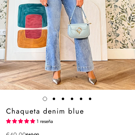
Chaqueta denim blue
1 reseña
€40,00
€69,00