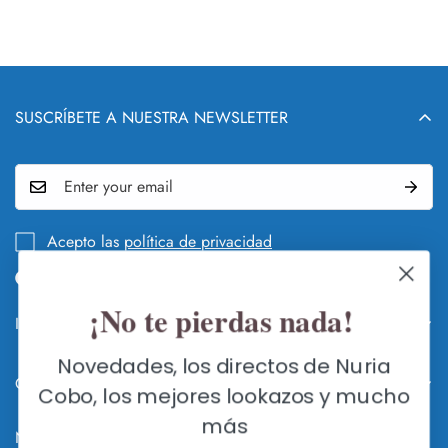
SUSCRÍBETE A NUESTRA NEWSLETTER
Acepto las
política de privacidad
¡No te pierdas nada!
Info legal y DEVOLUCIONES
QUIÉN Y QUÉ ES NURIA COBO
Novedades, los directos de Nuria
Contacte con nosotros
Cobo, los mejores lookazos y mucho
GUÍA DE CAMBIOS Y DEVOLUCIONES
FLAGSHIP STORE SEVILLA
más
HACER UN CAMBIO O DEVOLUCIÓN
Nuria Cobo, Zapatos de Fiesta Online © 2026
C/ Méndez Núñez 7, 41001 Sevilla