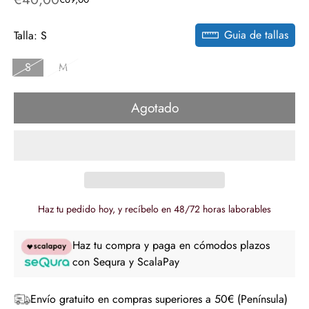
Precio
Precio
de
regular
Guia de tallas
venta
Talla:
S
S
M
Agotado
Haz tu pedido hoy, y recíbelo en 48/72 horas laborables
Haz tu compra y paga en cómodos plazos
con Sequra y ScalaPay
Envío gratuito en compras superiores a 50€ (Península)