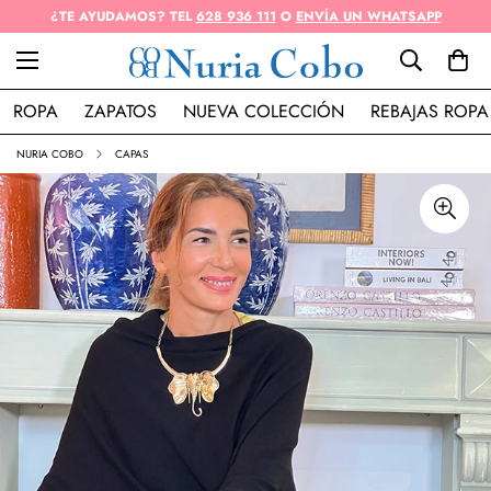
¿TE AYUDAMOS? TEL
628 936 111
O
ENVÍA UN WHATSAPP
ROPA
ZAPATOS
NUEVA COLECCIÓN
REBAJAS ROPA
NURIA COBO
CAPAS