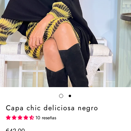
Capa chic deliciosa negro
10 reseñas
€42,00
Precio