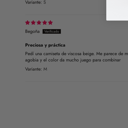
S
Begoña
Preciosa y práctica
Pedí una camiseta de viscosa beige. Me parece de m
agobia y el color da mucho juego para combinar
M