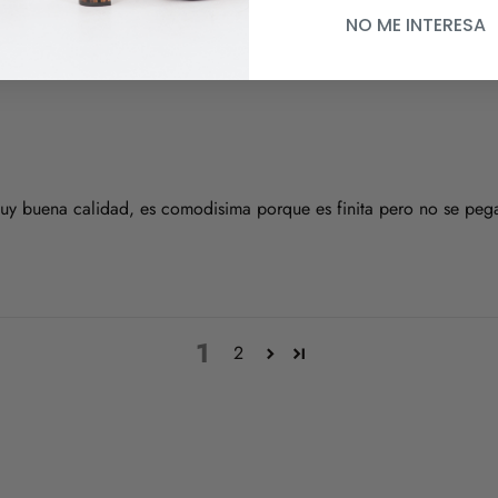
NO ME INTERESA
uy buena calidad, es comodisima porque es finita pero no se pega
1
2