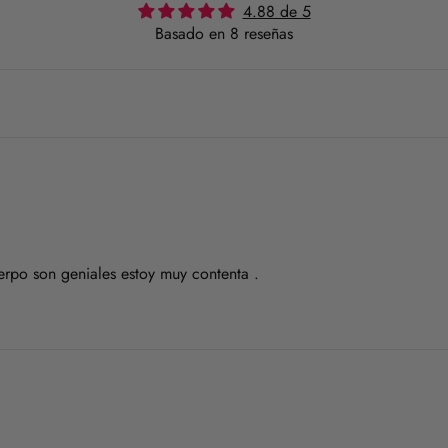
4.88 de 5
¿Vas a usar lavadora? Elige u
Basado en 8 reseñas
mezclar con otras prendas qu
Para el planchado, utiliza te
brillos o marcas.
Evita la exposición directa a
que no se desgaste el color 
Para los zapatos:
Nuestros zapatos están hecho
cuidados específicos.
erpo son geniales estoy muy contenta .
En el caso de la piel, pasar 
ligeramente húmedo y product
seco y con forma (relleno de
Para los modelos de yute, evi
seco.
Siempre es mejor guardarlos 