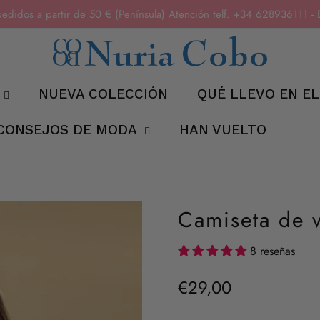
pedidos a partir de 50 € (Península) Atención telf. +34 6289361
NUEVA COLECCIÓN
QUÉ LLEVO EN EL
CONSEJOS DE MODA
HAN VUELTO
Camiseta de v
8 reseñas
€29,00
Precio
regular