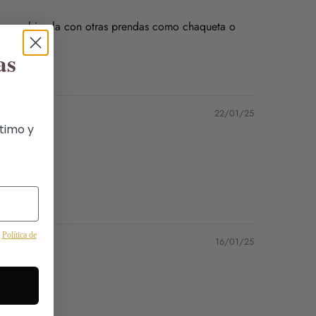
ara combinarla con otras prendas como chaqueta o
s consultarnos.
as
22/01/25
ltimo y
a
Política de
16/01/25