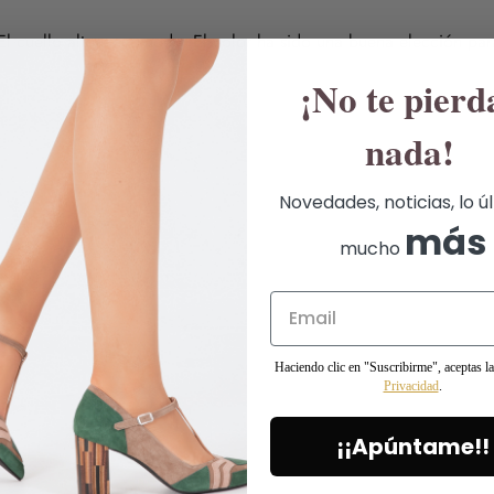
primer día.
 El cuello alto es comodo. El color ha sido una buena elección p
Si tienes alguna duda, puede
¡No te pierd
nada!
Novedades, noticias, lo ú
más
mucho
Haciendo clic en "Suscribirme", aceptas l
Privacidad
.
¡¡Apúntame!!