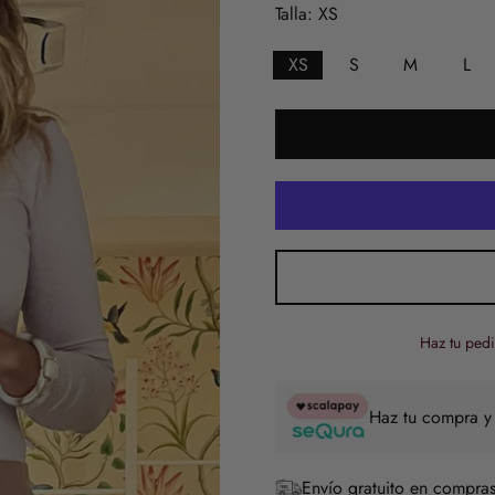
Talla:
XS
XS
S
M
L
Haz tu pedi
Haz tu compra y
Envío gratuito en compras