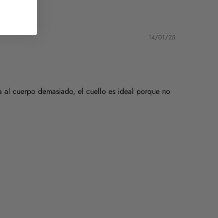
14/01/25
 al cuerpo demasiado, el cuello es ideal porque no