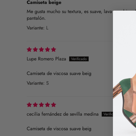
Camiseta beige
Me gusta mucho su textura, es suave, lava muy bien.
pantalón.
L
Lupe Romero Plaza
Camiseta de viscosa suave beig
S
cecilia fernández de sevilla medina
Camiseta de viscosa suave beig