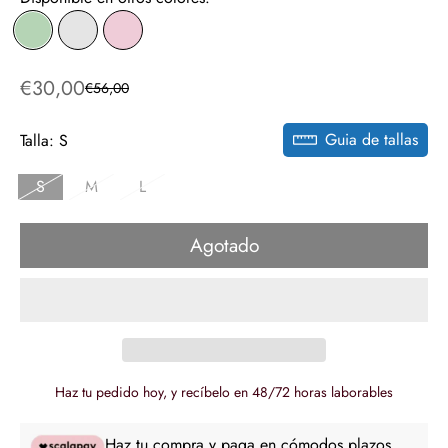
€30,00
€56,00
Precio
Precio
de
regular
Guia de tallas
venta
Talla:
S
S
M
L
Agotado
Haz tu pedido hoy, y recíbelo en 48/72 horas laborables
Haz tu compra y paga en cómodos plazos