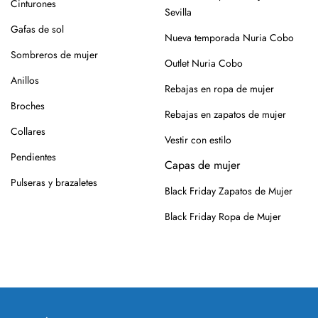
Cinturones
Para los modelos de yute, evita mojar la suela. En caso de
Sevilla
roce, usa un cepillo suave en seco.
Gafas de sol
Nueva temporada Nuria Cobo
Siempre es mejor guardarlos en su caja o funda de tela,
Sombreros de mujer
Outlet Nuria Cobo
para que se conserven como el primer día.
Anillos
Rebajas en ropa de mujer
Si tienes alguna duda, puedes consultarnos.
Broches
Rebajas en zapatos de mujer
Collares
Vestir con estilo
Pendientes
Capas de mujer
Pulseras y brazaletes
Black Friday Zapatos de Mujer
Black Friday Ropa de Mujer