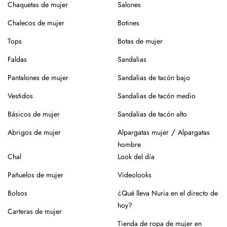
¿Vas a usar lavadora? Elige un programa delicado en frío,
Chaquetas de mujer
Salones
sin centrifugado. Evita mezclar con otras prendas que
Chalecos de mujer
Botines
puedan dañar el tejido.
Tops
Botas de mujer
Para el planchado, utiliza temperatura media y, si puedes,
plancha del revés. Así evitarás brillos o marcas.
Faldas
Sandalias
Evita la exposición directa al sol durante mucho tiempo.
Pantalones de mujer
Sandalias de tacón bajo
Especialmente en verano, para que no se desgaste el color
Vestidos
Sandalias de tacón medio
de la prenda.
Básicos de mujer
Sandalias de tacón alto
Para los zapatos:
/
Abrigos de mujer
Alpargatas mujer
Alpargatas
Nuestros zapatos están hechos con materiales naturales
hombre
como piel o yute, que requieren cuidados específicos.
Chal
Look del día
En el caso de la piel, pasar un cepillo para eliminar la
Pañuelos de mujer
Videolooks
suciedad, limpiar con un paño ligeramente húmedo y
productos específicos para calzado de piel. Guarda en
Bolsos
¿Qué lleva Nuria en el directo de
lugar seco y con forma (relleno de papel o con horma),
hoy?
Carteras de mujer
alejados de fuentes de calor.
Tienda de ropa de mujer en