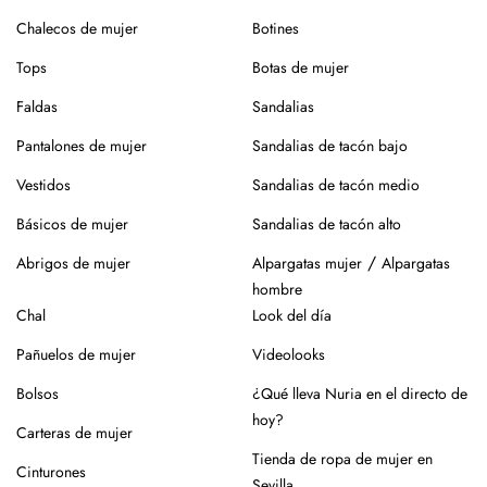
sin centrifugado. Evita mezclar con otras prendas que
Chalecos de mujer
Botines
puedan dañar el tejido.
Tops
Botas de mujer
Para el planchado, utiliza temperatura media y, si puedes,
plancha del revés. Así evitarás brillos o marcas.
Faldas
Sandalias
Evita la exposición directa al sol durante mucho tiempo.
Pantalones de mujer
Sandalias de tacón bajo
Especialmente en verano, para que no se desgaste el color
Vestidos
Sandalias de tacón medio
de la prenda.
Básicos de mujer
Sandalias de tacón alto
Para los zapatos:
/
Abrigos de mujer
Alpargatas mujer
Alpargatas
Nuestros zapatos están hechos con materiales naturales
hombre
como piel o yute, que requieren cuidados específicos.
Chal
Look del día
En el caso de la piel, pasar un cepillo para eliminar la
Pañuelos de mujer
Videolooks
suciedad, limpiar con un paño ligeramente húmedo y
productos específicos para calzado de piel. Guarda en
Bolsos
¿Qué lleva Nuria en el directo de
lugar seco y con forma (relleno de papel o con horma),
hoy?
Carteras de mujer
alejados de fuentes de calor.
Tienda de ropa de mujer en
Cinturones
Para los modelos de yute, evita mojar la suela. En caso de
Sevilla