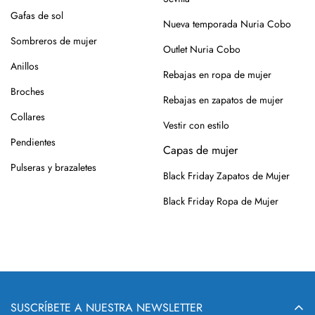
roce, usa un cepillo suave en seco.
Gafas de sol
Nueva temporada Nuria Cobo
Siempre es mejor guardarlos en su caja o funda de tela,
Sombreros de mujer
Outlet Nuria Cobo
para que se conserven como el primer día.
Anillos
Rebajas en ropa de mujer
Si tienes alguna duda, puedes consultarnos.
Broches
Rebajas en zapatos de mujer
Collares
Vestir con estilo
Pendientes
Capas de mujer
Pulseras y brazaletes
Black Friday Zapatos de Mujer
Black Friday Ropa de Mujer
SUSCRÍBETE A NUESTRA NEWSLETTER