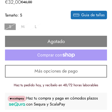
€32,00
€46,00
Precio
Precio
de
regular
Guia de tallas
venta
Tamaño:
S
S
M
L
Agotado
Más opciones de pago
Haz tu pedido hoy, y recíbelo en 48/72 horas laborables
Haz tu compra y paga en cómodos plazos
con Sequra y ScalaPay