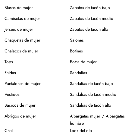
En el caso de la piel, pasar un cepillo para eliminar la
Blusas de mujer
Zapatos de tacón bajo
suciedad, limpiar con un paño ligeramente húmedo y
productos específicos para calzado de piel. Guarda en
Camisetas de mujer
Zapatos de tacón medio
lugar seco y con forma (relleno de papel o con horma),
Jerséis de mujer
Zapatos de tacón alto
alejados de fuentes de calor.
Chaquetas de mujer
Salones
Para los modelos de yute, evita mojar la suela. En caso de
roce, usa un cepillo suave en seco.
Chalecos de mujer
Botines
Siempre es mejor guardarlos en su caja o funda de tela,
Tops
Botas de mujer
para que se conserven como el primer día.
Faldas
Sandalias
Si tienes alguna duda, puedes consultarnos.
Pantalones de mujer
Sandalias de tacón bajo
Vestidos
Sandalias de tacón medio
Básicos de mujer
Sandalias de tacón alto
/
Abrigos de mujer
Alpargatas mujer
Alpargatas
hombre
Chal
Look del día