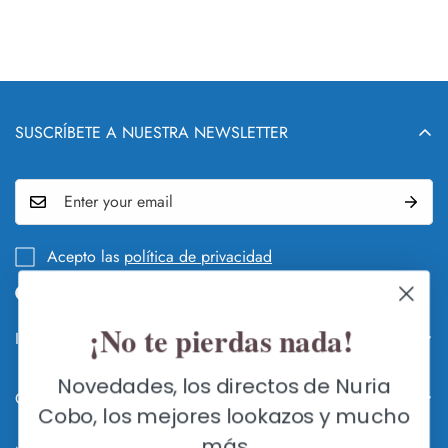
SUSCRÍBETE A NUESTRA NEWSLETTER
Acepto las
política de privacidad
¡No te pierdas nada!
Info legal y DEVOLUCIONES
QUIÉN Y QUÉ ES NURIA COBO
Novedades, los directos de Nuria
Contacte con nosotros
GUÍA DE CAMBIOS Y DEVOLUCIONES
Cobo, los mejores lookazos y mucho
FLAGSHIP STORE SEVILLA
más
HACER UN CAMBIO O DEVOLUCIÓN